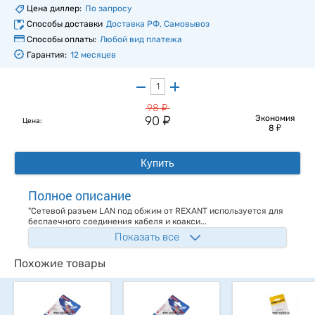
Цена диллер:
По запросу
Способы доставки
Доставка РФ, Самовывоз
Способы оплаты:
Любой вид платежа
Гарантия:
12 месяцев
у
98
у
90
Экономия
Цена:
у
8
Купить
Полное описание
"Сетевой разъем LAN под обжим от REXANT используется для
беспаечного соединения кабеля и коакси...
Показать все
Похожие товары