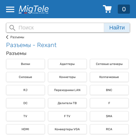
0
Найти
Разъемы
Разъемы - Rexant
Разъемы
Вилки
Адаптеры
Сетевые штекеры
Силовые
Коннеторы
Колпачковые
RJ
Переходники LAN
BNC
DC
Делители ТВ
F
TV
F TV
SMA
HDMI
Конвертeры VGA
RCA