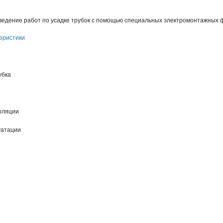
ведение работ по усадке трубок с помощью специальных электромонтажных ф
еристики
убка
оляции
уатации