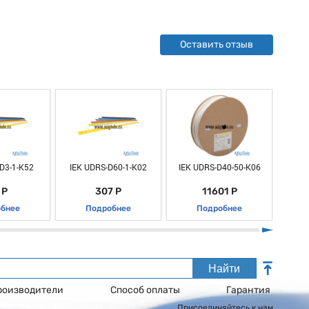
Оставить отзыв
D3-1-K52
IEK UDRS-D60-1-K02
IEK UDRS-D40-50-K06
IEK
 Р
307 Р
11601 Р
бнее
Подробнее
Подробнее
Найти
роизводители
Способ оплаты
Гарантия
Присоединяйтесь к нам