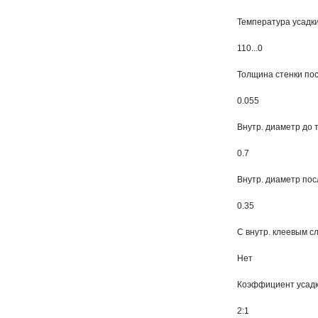
Температура усадк
110...0
Толщина стенки пос
0.055
Внутр. диаметр до 
0.7
Внутр. диаметр пос
0.35
С внутр. клеевым с
Нет
Коэффициент усад
2:1