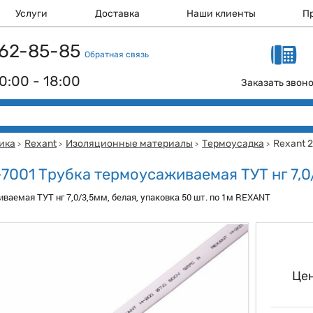
Услуги
Доставка
Наши клиенты
П
 162-85-85
Обратная связь
0:00 - 18:00
Заказать звон
ика
Rexant
Изоляционные материалы
Термоусадка
Rexant 
>
>
>
>
-7001 Трубка термоусаживаемая ТУТ нг 7,0
ваемая ТУТ нг 7,0/3,5мм, белая, упаковка 50 шт. по 1м REXANT
Цен