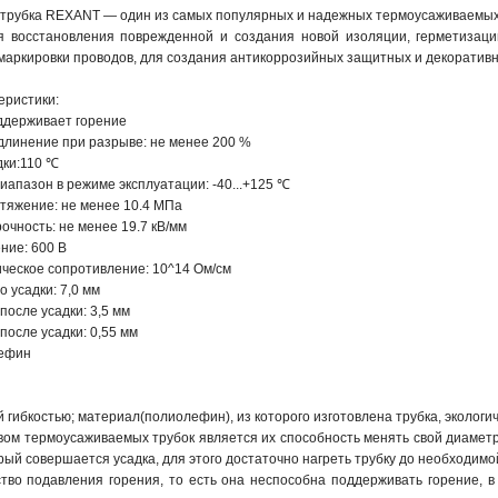
трубка REXANT — один из самых популярных и надежных термоусаживаемых
 восстановления поврежденной и создания новой изоляции, герметизации
маркировки проводов, для создания антикоррозийных защитных и декоратив
еристики:
оддерживает горение
длинение при разрыве: не менее 200 %
дки:110 ℃
иапазон в режиме эксплуатации: -40...+125 ℃
стяжение: не менее 10.4 МПа
очность: не менее 19.7 кВ/мм
ние: 600 В
ическое сопротивление: 10^14 Ом/см
о усадки: 7,0 мм
после усадки: 3,5 мм
после усадки: 0,55 мм
лефин
 гибкостью; материал(полиолефин), из которого изготовлена трубка, экологи
вом термоусаживаемых трубок является их способность менять свой диаметр
рый совершается усадка, для этого достаточно нагреть трубку до необходимо
ство подавления горения, то есть она неспособна поддерживать горение, в