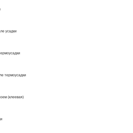
и
ле усадки
термоусадки
ле термоусадки
лоем (клеевая)
ки