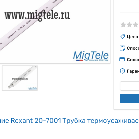
ые
Цена
Спос
Спос
Гаран
ие Rexant 20-7001 Трубка термоусаживаем