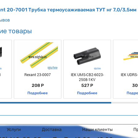
nt 20-7001 Трубка термоусаживаемая ТУТ нг 7,0/3,5мм
зывов
ие товары
1
Rexant 23-0007
IEK UMS-CB2-6023-
IEK UDRS-
2508-1KV
208 Р
527 Р
30
Подробнее
Подробнее
Подро
Услуги
Доставка
Наши клиенты
П