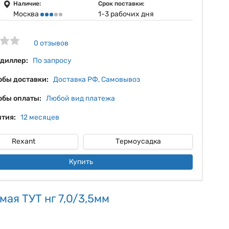
6%
Наличие:
Срок поставки:
Москва
1-3 рабочих дня
7%
8%
0 отзывов
9%
 диллер:
По запросу
обы доставки:
Доставка РФ, Самовывоз
обы оплаты:
Любой вид платежа
тия:
12 месяцев
Rexant
Термоусадка
Купить
ая ТУТ нг 7,0/3,5мм