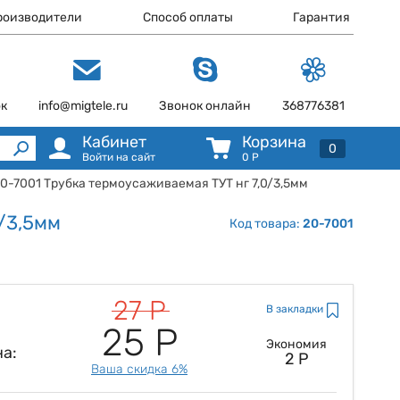
роизводители
Способ оплаты
Гарантия
ок
info@migtele.ru
Звонок онлайн
368776381
Кабинет
Корзина
0
Войти на сайт
0
Р
20-7001 Трубка термоусаживаемая ТУТ нг 7,0/3,5мм
/3,5мм
Код товара:
20-7001
27 Р
В закладки
25 Р
Экономия
а:
2 Р
Ваша скидка 6%