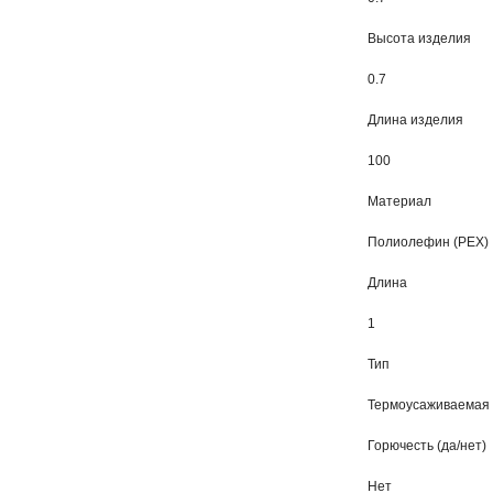
Высота изделия
0.7
Длина изделия
100
Материал
Полиолефин (PEX)
Длина
1
Тип
Термоусаживаемая 
Горючесть (да/нет)
Нет