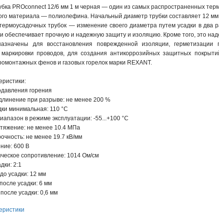
убка PROconnect 12/6 мм 1 м черная — один из самых распространенных те
го материала — полиолефина. Начальный диаметр трубки составляет 12 мм, 
термоусадочных трубок — изменение своего диаметра путем усадки в два р
 и обеспечивает прочную и надежную защиту и изоляцию. Кроме того, это на
назначены для восстановления поврежденной изоляции, герметизации п
маркировки проводов, для создания антикоррозийных защитных покрыти
ромонтажных фенов и газовых горелок марки REXANT.
еристики:
подавления горения
длинение при разрыве: не менее 200 %
дки минимальная: 110 °С
иапазон в режиме эксплуатации: -55...+100 °С
стяжение: не менее 10.4 МПа
очность: не менее 19.7 кВ/мм
ние: 600 В
ическое сопротивление: 1014 Ом/см
дки: 2:1
до усадки: 12 мм
после усадки: 6 мм
после усадки: 0,6 мм
еристики