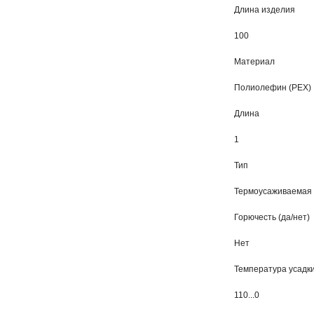
Длина изделия
100
Материал
Полиолефин (PEX)
Длина
1
Тип
Термоусаживаемая 
Горючесть (да/нет)
Нет
Температура усадк
110...0