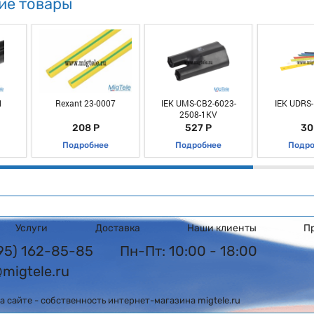
ие товары
1
Rexant 23-0007
IEK UMS-CB2-6023-
IEK UDRS-
2508-1KV
208 Р
527 Р
30
Подробнее
Подробнее
Подро
Услуги
Доставка
Наши клиенты
П
495) 162-85-85
Пн-Пт: 10:00 - 18:00
@migtele.ru
 сайте - собственность интернет-магазина migtele.ru