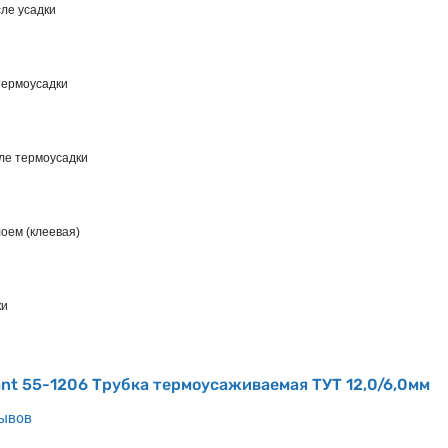
ле усадки
термоусадки
ле термоусадки
лоем (клеевая)
ки
nt 55-1206 Трубка термоусаживаемая ТУТ 12,0/6,0мм
зывов