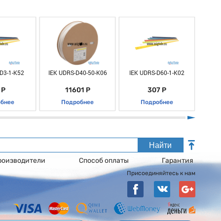
D3-1-K52
IEK UDRS-D40-50-K06
IEK UDRS-D60-1-K02
IEK
 Р
11601 Р
307 Р
бнее
Подробнее
Подробнее
Найти
роизводители
Способ оплаты
Гарантия
Присоединяйтесь к нам