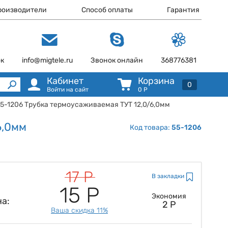
роизводители
Способ оплаты
Гарантия
ок
info@migtele.ru
Звонок онлайн
368776381
Кабинет
Корзина
0
Войти на сайт
0
Р
55-1206 Трубка термоусаживаемая ТУТ 12,0/6,0мм
6,0мм
Код товара:
55-1206
17 Р
В закладки
15 Р
Экономия
а:
2 Р
Ваша скидка 11%