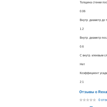
Толщина стенки пос
0.06
Внутр. диаметр до 
1.2
Внутр. диаметр пос
0.6
С внутр. клеевым с
Нет
Коэффициент усад
2:1
Отзывы о Rexa
0 от