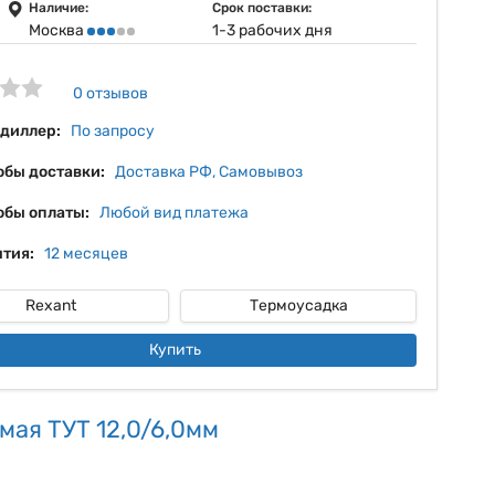
11%
Наличие:
Срок поставки:
Москва
1-3 рабочих дня
12%
13%
0 отзывов
14%
 диллер:
По запросу
обы доставки:
Доставка РФ, Самовывоз
обы оплаты:
Любой вид платежа
тия:
12 месяцев
Rexant
Термоусадка
Купить
мая ТУТ 12,0/6,0мм