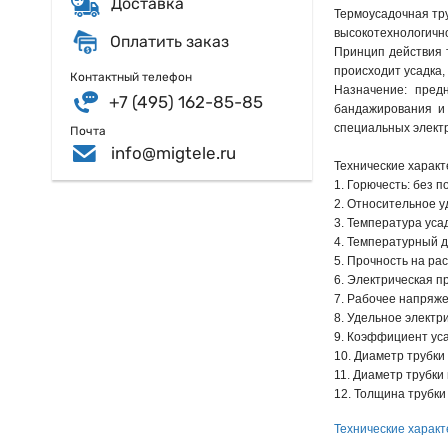
Доставка
Термоусадочная тр
высокотехнологично
Оплатить заказ
Принцип действия 
происходит усадка,
Контактный телефон
Назначение: пред
+7 (495) 162-85-85
бандажирования и 
специальных элект
Почта
info@migtele.ru
Технические характ
1. Горючесть: без 
2. Относительное у
3. Температура уса
4. Температурный д
5. Прочность на ра
6. Электрическая пр
7. Рабочее напряже
8. Удельное электр
9. Коэффициент уса
10. Диаметр трубки 
11. Диаметр трубки 
12. Толщина трубки 
Технические характ