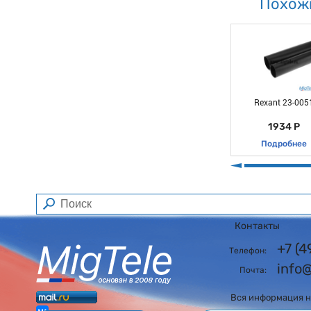
Похож
Rexant 23-005
1934 Р
Подробнее
Контакты
+7 (
Телефон:
info
Почта:
Вся информация на