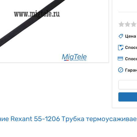
ые
Цена
Спос
Спос
Гаран
ие Rexant 55-1206 Трубка термоусаживае