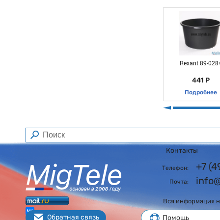
Rexant 89-028
441 Р
Подробнее
Контакты
+7 (
Телефон:
info
Почта:
Вся информация на
Обратная связь
Помощь