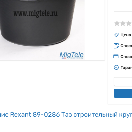
ые
Цена
Спос
Спос
Гаран
ие Rexant 89-0286 Таз строительный круг