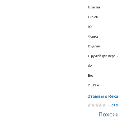
Пластик
Объем
90 л
Форма
Круглая
С ручкой для перен
ДА
Вес
2.519 кг
Отзывы о Rexa
0 от
Похож