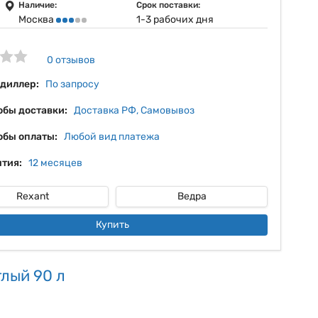
5%
Наличие:
Срок поставки:
Москва
1-3 рабочих дня
6%
7%
0 отзывов
8%
 диллер:
По запросу
обы доставки:
Доставка РФ, Самовывоз
обы оплаты:
Любой вид платежа
тия:
12 месяцев
Rexant
Ведра
Купить
лый 90 л