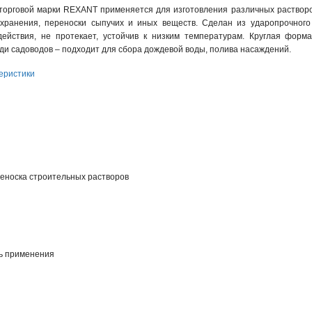
торговой марки REXANT применяется для изготовления различных растворов
хранения, переноски сыпучих и иных веществ. Сделан из ударопрочного 
действия, не протекает, устойчив к низким температурам. Круглая форм
ди садоводов – подходит для сбора дождевой воды, полива насаждений.
еристики
реноска строительных растворов
ь применения