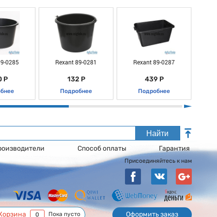
89-0285
Rexant 89-0281
Rexant 89-0287
R
 Р
132 Р
439 Р
бнее
Подробнее
Подробнее
Найти
роизводители
Способ оплаты
Гарантия
Присоединяйтесь к нам
Корзина
Оформить заказ
Пока пусто
0