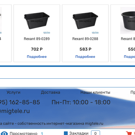
4
Rexant 89-0289
Rexant 89-0288
Rexant 
702 Р
583 Р
550
Подробнее
Подробнее
Подро
Услуги
Доставка
Наши клиенты
П
495) 162-85-85
Пн-Пт: 10:00 - 18:00
@migtele.ru
 сайте - собственность интернет-магазина migtele.ru
Закладки
Просмотрено
1
0