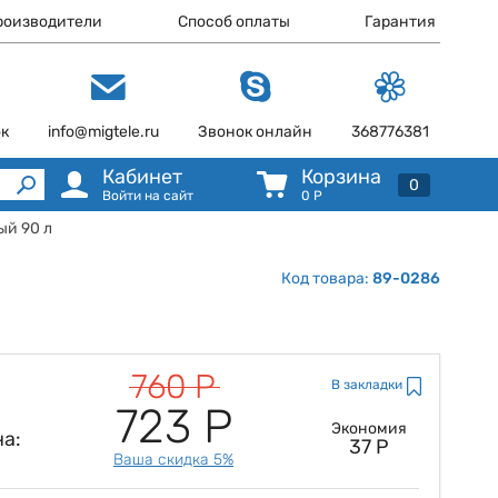
роизводители
Способ оплаты
Гарантия
ок
info@migtele.ru
Звонок онлайн
368776381
Кабинет
Корзина
0
Войти на сайт
0
Р
ый 90 л
Код товара:
89-0286
760 Р
В закладки
723 Р
Экономия
а:
37 Р
Ваша скидка 5%