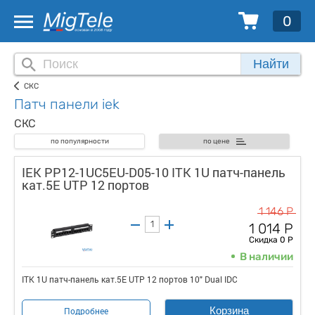
0
Найти
СКС
Патч панели iek
СКС
по популярности
по цене
IEK PP12-1UC5EU-D05-10 ITK 1U патч-панель
кат.5E UTP 12 портов
1 146 Р
1 014 Р
Скидка 0 Р
В наличии
ITK 1U патч-панель кат.5E UTP 12 портов 10" Dual IDC
Корзина
Подробнее