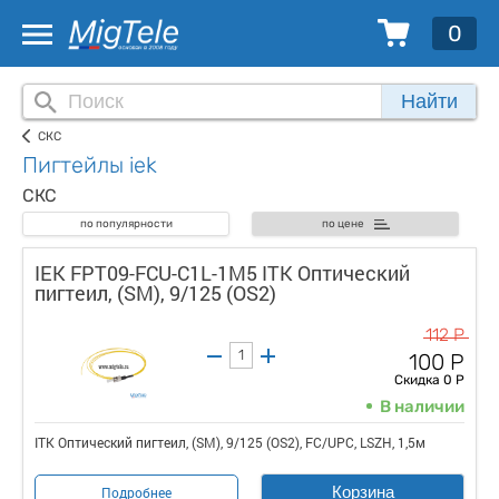
0
Найти
СКС
Пигтейлы iek
СКС
по популярности
по цене
IEK FPT09-FCU-C1L-1M5 ITK Оптический
пигтеил, (SM), 9/125 (OS2)
112 Р
100 Р
Скидка 0 Р
В наличии
ITK Оптический пигтеил, (SM), 9/125 (OS2), FC/UPC, LSZH, 1,5м
Корзина
Подробнее