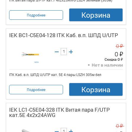
ITK Витая пара S/FTP кат.7 4х2х23AWG LSZH зеленый (305м)
Корзина
Подробнее
IEK BC1-C5E04-128 ITK Каб. в.п. ШПД U/UTP
у
0
у
0
у
Скидка 0
Нет в наличии
ITK Каб. в.п. ШПД U/UTP кат. 5E 4 пары LSZH 305м бел
Корзина
Подробнее
IEK LC1-C5E04-328 ITK Витая пара F/UTP
кат.5E 4x2х24AWG
у
0