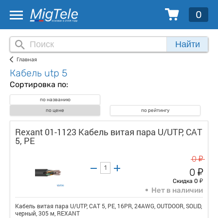
0
Найти
Главная
Кабель utp 5
Сортировка по:
по названию
по цене
по рейтингу
Rexant 01-1123 Кабель витая пара U/UTP, CAT
5, PE
у
0
у
0
у
Скидка 0
Нет в наличии
Кабель витая пара U/UTP, CAT 5, PE, 16PR, 24AWG, OUTDOOR, SOLID,
черный, 305 м, REXANT