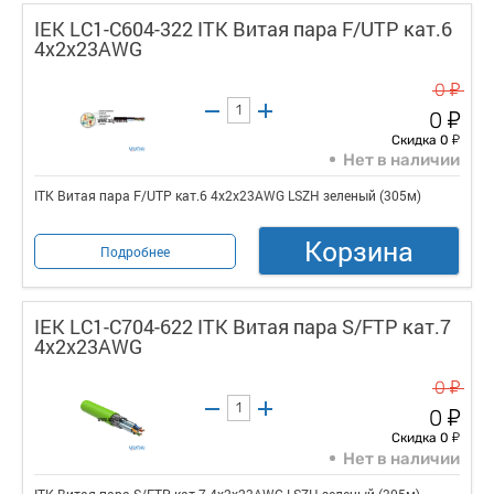
IEK LC1-C604-322 ITK Витая пара F/UTP кат.6
4x2х23AWG
у
0
у
0
у
Скидка 0
Нет в наличии
ITK Витая пара F/UTP кат.6 4x2х23AWG LSZH зеленый (305м)
Корзина
Подробнее
IEK LC1-C704-622 ITK Витая пара S/FTP кат.7
4х2х23AWG
у
0
у
0
у
Скидка 0
Нет в наличии