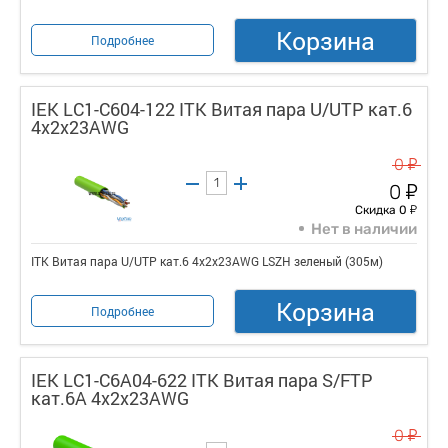
Корзина
Подробнее
IEK LC1-C604-122 ITK Витая пара U/UTP кат.6
4x2х23AWG
у
0
у
0
у
Скидка 0
Нет в наличии
ITK Витая пара U/UTP кат.6 4x2х23AWG LSZH зеленый (305м)
Корзина
Подробнее
IEK LC1-C6A04-622 ITK Витая пара S/FTP
кат.6A 4х2х23AWG
у
0