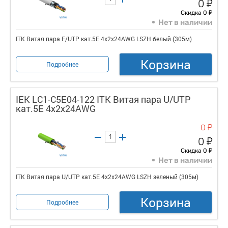
у
0
у
Скидка 0
Нет в наличии
ITK Витая пара F/UTP кат.5E 4x2х24AWG LSZH белый (305м)
Корзина
Подробнее
IEK LC1-C5E04-122 ITK Витая пара U/UTP
кат.5E 4x2х24AWG
у
0
у
0
у
Скидка 0
Нет в наличии
ITK Витая пара U/UTP кат.5E 4x2х24AWG LSZH зеленый (305м)
Корзина
Подробнее