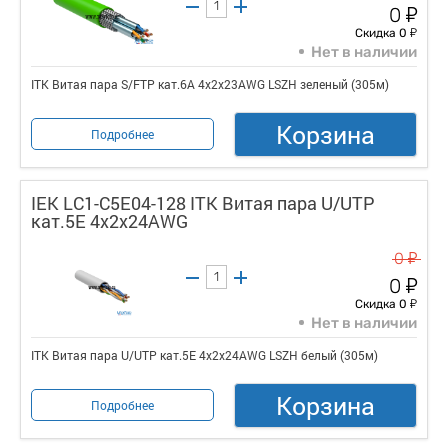
у
0
у
Скидка 0
Нет в наличии
ITK Витая пара S/FTP кат.6A 4х2х23AWG LSZH зеленый (305м)
Корзина
Подробнее
IEK LC1-C5E04-128 ITK Витая пара U/UTP
кат.5E 4x2х24AWG
у
0
у
0
у
Скидка 0
Нет в наличии
ITK Витая пара U/UTP кат.5E 4x2х24AWG LSZH белый (305м)
Корзина
Подробнее