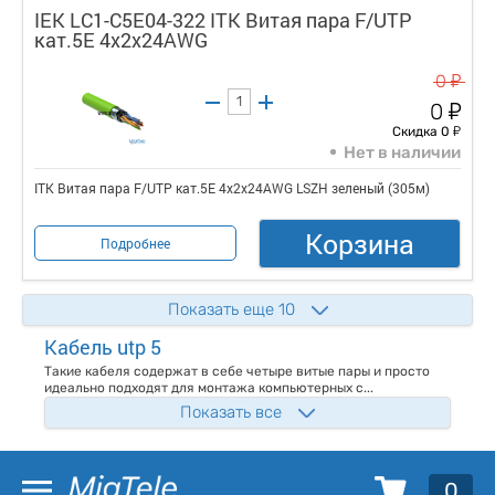
IEK LC1-C5E04-322 ITK Витая пара F/UTP
кат.5E 4x2х24AWG
у
0
у
0
у
Скидка 0
Нет в наличии
ITK Витая пара F/UTP кат.5E 4x2х24AWG LSZH зеленый (305м)
Корзина
Подробнее
Показать еще 10
Кабель utp 5
Такие кабеля содержат в себе четыре витые пары и просто
идеально подходят для монтажа компьютерных с...
Показать все
0