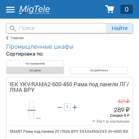
0
Найти
Главная
Промышленные шкафы
Сортировка по:
по названию
по цене
по рейтингу
IEK YKV-RAMA2-600-450 Рама под панели ЛГ/
ЛМА ВРУ
у
321
у
289
у
Скидка 0
Нет в наличии
SMART Рама под панели ЛГ/ЛМА ВРУ ХХХХх450хХХХ (Н=600) IEK