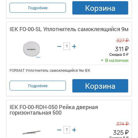
Корзина
Подробнее
IEK FO-00-SL Уплотнитель самоклеящийся 9м
у
327
у
311
у
Скидка 0
В наличии
FORMAT Уплотнитель самоклеящийся 9м IEK
Корзина
Подробнее
IEK FO-00-RDH-050 Рейка дверная
горизонтальная 500
у
374
у
325
у
Скидка 0