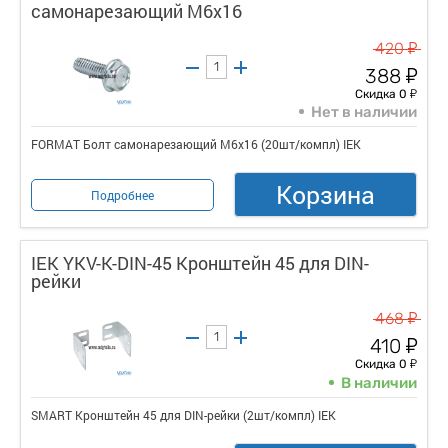
самонарезающий М6х16
у
420
у
388
у
Скидка 0
Нет в наличии
FORMAT Болт самонарезающий М6х16 (20шт/компл) IEK
Корзина
Подробнее
IEK YKV-K-DIN-45 Кронштейн 45 для DIN-
рейки
у
468
у
410
у
Скидка 0
В наличии
SMART Кронштейн 45 для DIN-рейки (2шт/компл) IEK