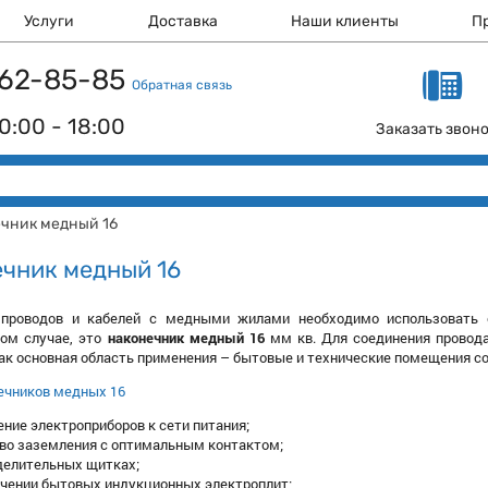
Услуги
Доставка
Наши клиенты
П
 162-85-85
Обратная связь
0:00 - 18:00
Заказать звон
чник медный 16
чник медный 16
 проводов и кабелей с медными жилами необходимо использовать 
ном случае, это
наконечник медный 16
мм кв. Для соединения провод
как основная область применения – бытовые и технические помещения с
ечников медных 16
ние электроприборов к сети питания;
во заземления с оптимальным контактом;
делительных щитках;
чении бытовых индукционных электроплит;