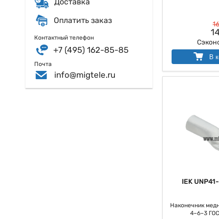
Доставка
Помимо того, чт
отметить:
Оплатить заказ
16
Однородно
14
Контактный телефон
Минимальн
Сэкон
Смотровое
+7 (495) 162-85-85
Лужение и
В к
Почта
Кто покупает нако
info@migtele.ru
Так как на након
направлено на обл
IEK UNP41
Наконечник мед
4–6–3 ГОС