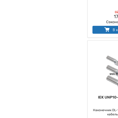
19
17
Сэкон
В к
IEK UNP10
Наконечник DL-
кабель