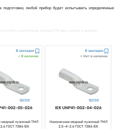
их подготовки, любой прибор будет испытывать определенные
но купить наконечник медный 16 двух видов, а именно:
В закладки
В закладки
конечник медный 16 мм кв. не восприимчивым к окислению при
В наличии
Нет в наличии
ово к использованию с упаковки. По своей конструкции данный
плоскости, которая, собственно, и отвечает за организацию
ие для крепления посредством бота и гайки, чаще всего, – М10.
обный диэлектрический материал требует предварительного
P41-002-05-026
IEK UNP41-002-04-026
арки М2. Это металл общего назначения, который обладает
в.
к медный луженый ТМЛ
Наконечник медный луженый ТМЛ
2.6 ГОСТ 7386 IEK
2.5–4–2.6 ГОСТ 7386 IEK