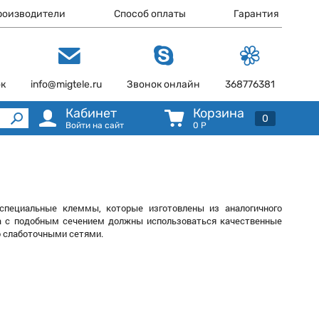
роизводители
Способ оплаты
Гарантия
ок
info@migtele.ru
Звонок онлайн
368776381
Кабинет
Корзина
0
Войти на сайт
0
Р
специальные клеммы, которые изготовлены из аналогичного
а с подобным сечением должны использоваться качественные
о слаботочными сетями.