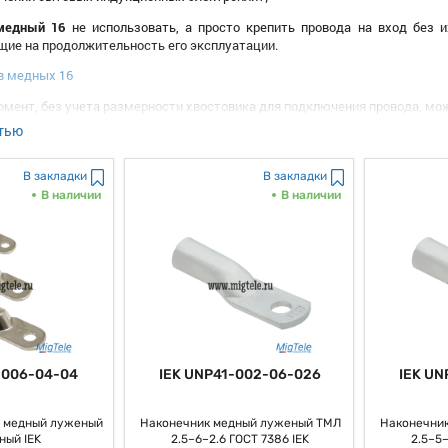
медный 16
не использовать, а просто крепить провода на вход без 
щие на продолжительность его эксплуатации.
ые
в медных 16
омент, без учета размерности хвостовика для подключения провода, мож
тью
ытия (ТМ);
 (ТМЛ).
В закладки
В закладки
олитическим способом дополнительного защитного покрытия делает на
В наличии
В наличии
озащищенном применении.
ников медных 16
ечник медный 16 Rexant купить можно как единое изделие, которое гот
ит из двух частей – хвостовика под обжимные клещи и привалочной 
а контакта. Эта плоскость также имеет сквозное цилиндрическое отверст
и имеют изоляционный слой, которым покрывается хвостовик. Под
тной установке после обжима
.
-006-04-04
IEK UNP41-002-06-026
IEK UN
й 16 Rexant купить можно изготовленным исключительно из меди м
ичностью для обеспечения надежного обжима кабеля с сечением 16 мм к
 медный луженый
Наконечник медный луженый ТМЛ
Наконечни
онечников медных 16
ный IEK
2.5–6–2.6 ГОСТ 7386 IEK
2.5–5–