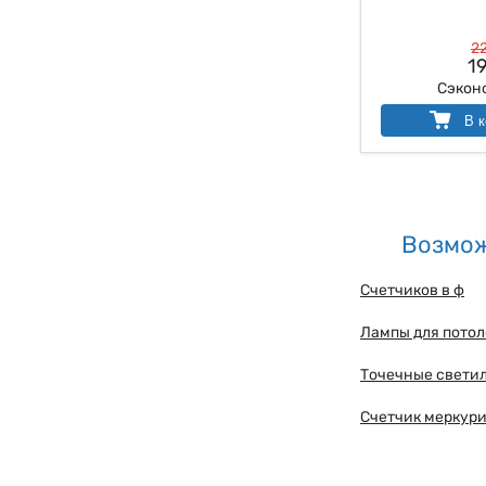
22
19
Сэкон
В к
Возмож
Счетчиков в ф
Лампы для пото
Точечные светил
Счетчик меркури