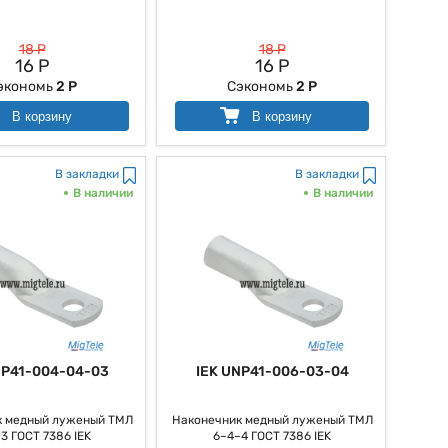
еству и полезности практического применения, можно также
18 Р
18 Р
16 Р
16 Р
экономь
2 Р
Сэкономь
2 Р
В корзину
В корзину
В закладки
В закладки
адачах по опрессовке кабелей, его практическое применение
В наличии
В наличии
пециалистов в других областях.
NP41-004-04-03
IEK UNP41-006-03-04
к медный луженый ТМЛ
Наконечник медный луженый ТМЛ
3 ГОСТ 7386 IEK
6–4–4 ГОСТ 7386 IEK