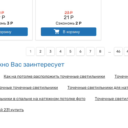
 Р
23 Р
 Р
21 Р
омь
3 Р
Сэкономь
2 Р
орзину
В корзину
1
2
3
4
5
6
7
8
...
46
но Вас заинтересует
Как на потолке расположить точечные светильники
Точечн
лочные точечные светильники
Точечные светильники для на
ьники в спальне на натяжном потолке фото
Точечные светил
й 231 купить