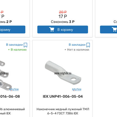
 Р
20 Р
 Р
17 Р
омь
2 Р
Сэкономь
3 Р
С
орзину
В корзину
В закладки
В закладки
В наличии
Нет в наличии
-016-06-08
IEK UNP41-006-05-04
16 алюминиевый
Наконечник медный луженый ТМЛ
ный IEK
6–5–4 ГОСТ 7386 IEK