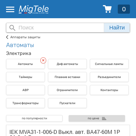
0
Найти
Аппараты защиты
Автоматы
Электрика
Автоматы
Диф автоматы
Сигнальные лампы
Таймеры
Плавкие вставки
Разъединители
АВР
Ограничители
Контакторы
Трансформаторы
Пускатели
по популярности
по цене
IEK MVA31-1-006-D Выкл. авт. ВА47-60M 1Р