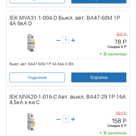
IEK MVA31-1-004-D Выкл. авт. ВА47-60M 1Р
4А 6кА D
89 Р
78 Р
Скидка 0 Р
В наличии
Выкл. авт. ВА47-60M 1Р 4А 6кА D IEK
Корзина
Подробнее
IEK MVA20-1-016-C Авт. выкл. ВА47-29 1Р 16А
4,5кА х-ка С
181 Р
158 Р
Скидка 0 Р
В наличии