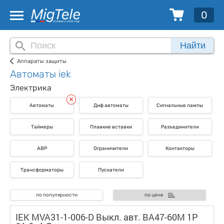
0
Найти
Аппараты защиты
Автоматы iek
Электрика
Автоматы
Диф автоматы
Сигнальные лампы
Таймеры
Плавкие вставки
Разъединители
АВР
Ограничители
Контакторы
Трансформаторы
Пускатели
по популярности
по цене
IEK MVA31-1-006-D Выкл. авт. ВА47-60M 1Р