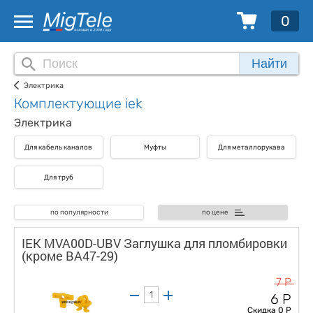
0
Найти
Электрика
Комплектующие iek
Электрика
Для кабель каналов
Муфты
Для металлорукава
Для труб
по популярности
по цене
IEK MVA00D-UBV Заглушка для пломбировки
(кроме ВА47-29)
7 Р
6 Р
Скидка 0 Р