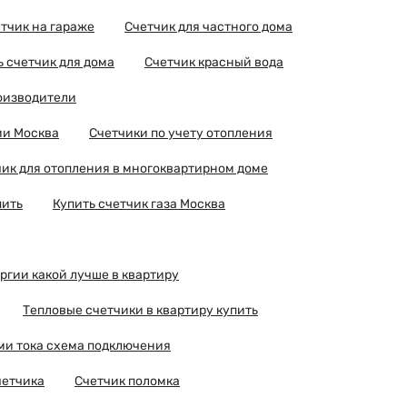
тчик на гараже
Счетчик для частного дома
 счетчик для дома
Счетчик красный вода
роизводители
ии Москва
Счетчики по учету отопления
ик для отопления в многоквартирном доме
пить
Купить счетчик газа Москва
ргии какой лучше в квартиру
Тепловые счетчики в квартиру купить
ми тока схема подключения
четчика
Счетчик поломка