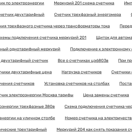
ик по электроэнергии
Меркурий 201 схема счетчика
Имп
счетчик двухтарифный
Счетчик трехфазный энергомера
ия трехфазного счетчика через трансформаторы тока
Перед
хемы подключения счетчика меркурий 201
Щиток для автома
зный однотарифный меркурий
Подключение к электронному 
 двухтарифный счетчик
Все о счетчиках цэ6803в
При пр
тчики двухтарифные цена
Нагрузка счетчиков
Счетчики 
ючения счетчиков
Установка счетчиков на столбах
Поста
тчик электроэнергии Москва тарифы
Цена замены счетчика
роэнергии трехфазные 380в
Схема подключения счетчика че
энергии на уличном столбе
Номер счетчика на электричеств
рические трехтарифный
Меркурий 204 как снять показания с