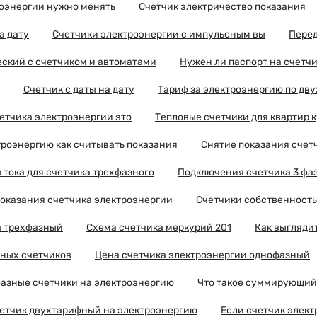
роэнергии нужно менять
Счетчик электричество показания
а дату
Счетчики электроэнергии с импульсным вы
Перед
ский с счетчиком и автоматами
Нужен ли паспорт на счетчи
Счетчик с даты на дату
Тариф за электроэнергию по дв
етчика электроэнергии это
Тепловые счетчики для квартир к
троэнергию как считывать показания
Снятие показания счет
тока для счетчика трехфазного
Подключения счетчика 3 фа
показания счетчика электроэнергии
Счетчики собственность
а трехфазный
Схема счетчика меркурий 201
Как выгляди
зных счетчиков
Цена счетчика электроэнергии однофазный
азные счетчики на электроэнергию
Что такое суммирующий
четчик двухтарифный на электроэнергию
Если счетчик элект