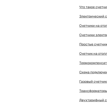
Что такое счетч
Электрический с
Счетчики на от
Счетчики электр
Простые счетчи
Счетчик на отоп
Термокомпенсато
Схема подключен
Газовый счетчик
Трансформаторы 
Двухтарифный сч