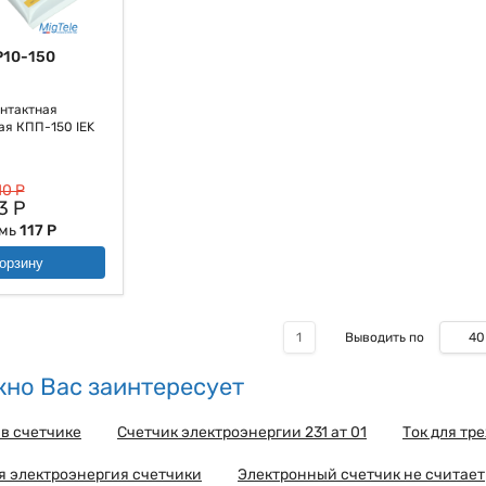
чайшим температурам и окружающей среде, также защита от коррози
 бы плохо, если бы мы не отметили то, что будь то электроника, эл
ста, как всем известно, контактная iek гарантирует надежность и эффек
P10-150
нтактная
я КПП-150 IEK
10 Р
3 Р
омь
117 Р
орзину
40
1
Выводить по
но Вас заинтересует
в счетчике
Счетчик электроэнергии 231 ат 01
Ток для тр
я электроэнергия счетчики
Электронный счетчик не считает