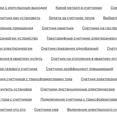
ики с импульсным выходом
Какой металл в счетчиках
Сче
четчик как установить
Оплата за счетчики тепла
Выбрать
опление помещения
Счетчик пакетник
Счетчики на газ п
оэнергии устройство
Трехтарифные счетчики электроэнерг
ки электроэнергии
Счетчик показания однофазный
Счетч
ления в квартиру купить
Счетчик на отопления в квартиру ку
р газового счетчика
Счетчики коэффициент повышающий
ия счетчиков с трансформаторами тока
Счетчик электроэне
 купить установка
Счетчики дистанционные электрические
тока с счетчиком
Подключение счетчика с трансформатора
етчик что это
Счетчики нев
Включение электронного с