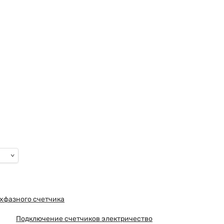
и и окисления делают ее пригодной для широкого диапазона
ектротехника либо, как мы привыкли говорить, промышленная
тивность электрических соединений.
ехфазного счетчика
Подключение счетчиков электричество