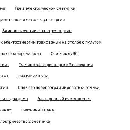
оме
Где в электрическом счетчике
иент счетчиков электроэнергии
Заменить счетчик электроэнергии
к электроэнергии трехфазный на столбе с пультом
электроэнергии цена
Счетчик ду80
стоит
Счетчик электроэнергии 3 показания
цена
Счетчик си 206
ргии
Для чего перепрограммировать счетчики
вить для дома
Электронный счетчик свет
чик вт
Счетчик 40 цена
лектричество 2 счетчика