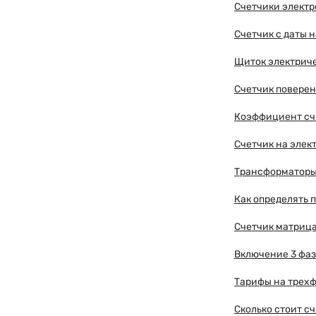
Счетчики элект
Счетчик с даты н
Щиток электриче
Счетчик поверен
Коэффициент сч
Счетчик на элек
Трансформаторы 
Как определять 
Счетчик матриц
Включение 3 фа
Тарифы на трехф
Сколько стоит с