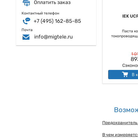
Оплатить заказ
стойкость к высо
приложений. Было
Контактный телефон
автоматизация, па
IEK UC
+7 (495) 162-85-85
Почта
Паста ко
info@migtele.ru
токопроводяща
1 0
89
Сэкон
В к
Возмож
Предохранитель 
В чем измеряетс