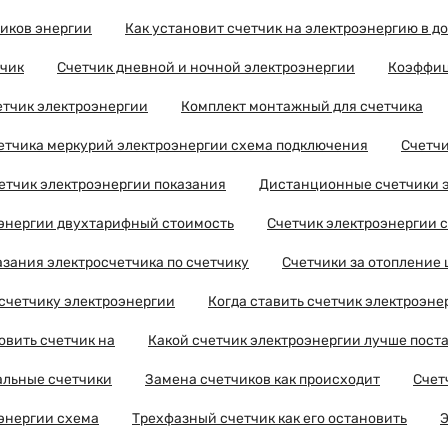
иков энергии
Как установит счетчик на электроэнергию в д
тчик
Счетчик дневной и ночной электроэнергии
Коэффиц
етчик электроэнергии
Комплект монтажный для счетчика
етчика меркурий электроэнергии схема подключения
Счетчи
етчик электроэнергии показания
Дистанционные счетчики 
оэнергии двухтарифный стоимость
Счетчик электроэнергии 
азания электросчетчика по счетчику
Счетчики за отопление 
счетчику электроэнергии
Когда ставить счетчик электроэне
овить счетчик на
Какой счетчик электроэнергии лучше поста
льные счетчики
Замена счетчиков как происходит
Счет
энергии схема
Трехфазный счетчик как его остановить
Э