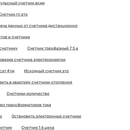
ульсный счетчик вскм
Счетчик гп это
ача данных от счетчика дистанционно
тов и счетчика
счетчику
Счетчик трехфазный 7 5 а
оверке счетчика электроэнергии
сэт 4тм
Исходный счетчик это
вить в квартиру счетчики отопления
Счетчики количество
рез трансформаторов тока
о
Остановить электронные счетчики
четчик
Счетчик 1 6 цена