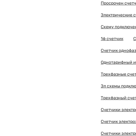
Просрочен счетч
Электрические 
Схему подключен
1ф счетчик
С
Счетчик однофа
Однотарифный и
Трехфазные сче
Эл схемы подкл
Трехфазный сче
Счетчики элект
Счетчик электро
Счетчики элект