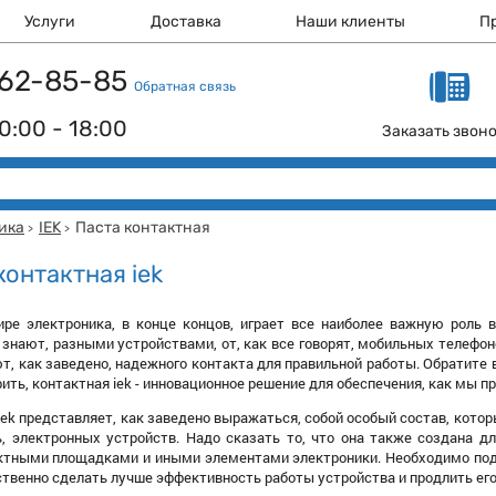
Услуги
Доставка
Наши клиенты
П
 162-85-85
Обратная связь
0:00 - 18:00
Заказать звон
ика
IEK
Паста контактная
>
>
контактная iek
ре электроника, в конце концов, играет все наиболее важную роль 
 знают, разными устройствами, от, как все говорят, мобильных телефон
т, как заведено, надежного контакта для правильной работы. Обратите в
ить, контактная iek - инновационное решение для обеспечения, как мы п
iek представляет, как заведено выражаться, собой особый состав, кото
ь, электронных устройств. Надо сказать то, что она также создана 
ктными площадками и иными элементами электроники. Необходимо подче
ственно сделать лучше эффективность работы устройства и продлить его