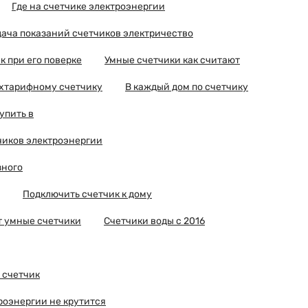
Где на счетчике электроэнергии
ача показаний счетчиков электричество
к при его поверке
Умные счетчики как считают
ухтарифному счетчику
В каждый дом по счетчику
упить в
чиков электроэнергии
зного
Подключить счетчик к дому
т умные счетчики
Счетчики воды с 2016
 счетчик
роэнергии не крутится