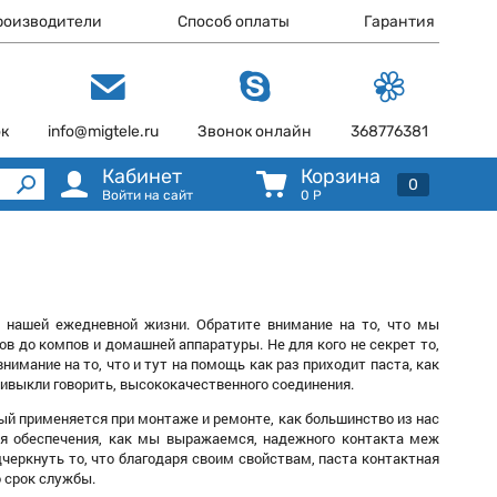
роизводители
Способ оплаты
Гарантия
ок
info@migtele.ru
Звонок онлайн
368776381
Кабинет
Корзина
0
Войти на сайт
0
Р
в нашей ежедневной жизни. Обратите внимание на то, что мы
ов до компов и домашней аппаратуры. Не для кого не секрет то,
нимание на то, что и тут на помощь как раз приходит паста, как
ривыкли говорить, высококачественного соединения.
рый применяется при монтаже и ремонте, как большинство из нас
для обеспечения, как мы выражаемся, надежного контакта меж
ркнуть то, что благодаря своим свойствам, паста контактная
 срок службы.