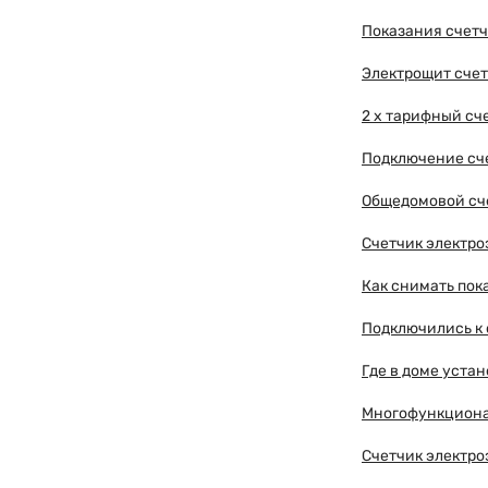
Показания счетч
Электрощит сче
2 х тарифный сч
Подключение сч
Общедомовой сч
Счетчик электр
Как снимать пок
Подключились к 
Где в доме устан
Многофункциона
Счетчик электро