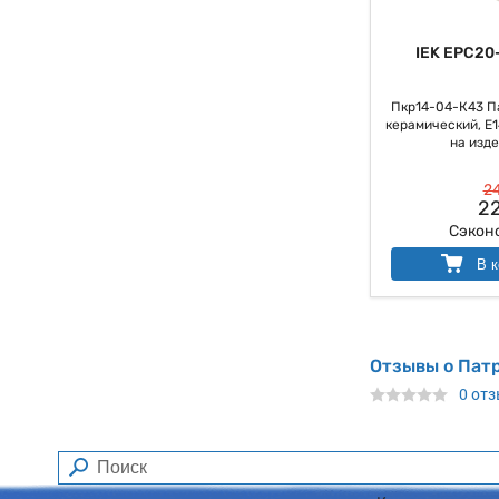
IEK EPC20
Пкр14-04-К43 П
керамический, Е14
на изде
24
22
Сэкон
В к
Отзывы о Патр
0 от