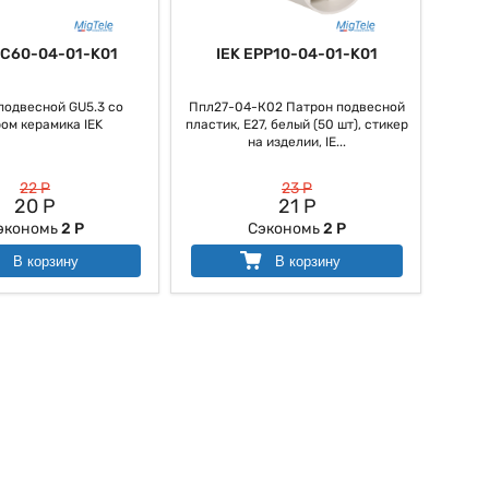
PC60-04-01-K01
IEK EPP10-04-01-K01
подвесной GU5.3 со
Ппл27-04-К02 Патрон подвесной
ом керамика IEK
пластик, Е27, белый (50 шт), стикер
на изделии, IE...
22 Р
23 Р
20 Р
21 Р
экономь
2 Р
Сэкономь
2 Р
В корзину
В корзину