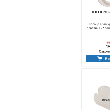
IEK EKP10
Кольцо абажу
пластик Е27 белы
22
19
Сэкон
В к