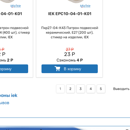
-04-01-K01
IEK EPC10-04-01-K01
атрон подвесной
Пкр27-04-К43 Патрон подвесной
 (400 шт), стикер
керамический, Е27 (200 шт),
лии, IEK
стикер на изделии, IEK
 Р
27 Р
 Р
23 Р
омь
2 Р
Сэкономь
4 Р
орзину
В корзину
1
2
3
4
5
Выводить
оны iek
зывов