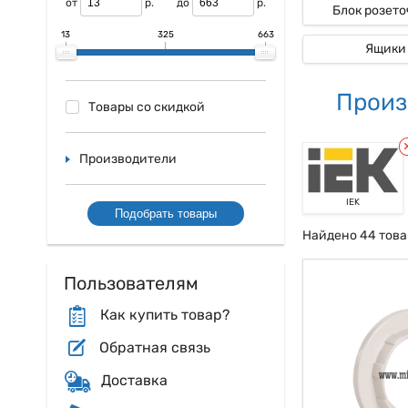
от
р.
до
р.
Блок розет
Купить Патроны I
Еще одним преимущ
13
325
663
Ящики
изготовлении собс
даже в самых, как
внедрение патроно
Произ
Товары со скидкой
Таковым образом,
электроустановок 
как многие выраж
Производители
так сказать обесп
как большая част
электроустановку.
IEK
Подобрать товары
Найдено 44 това
Пользователям
Как купить товар?
Обратная связь
Доставка