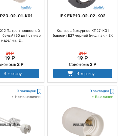
PP20-02-01-K01
IEK EKP10-02-02-K02
К02 Патрон подвесной
Кольцо абажурное КП27-К01
, белый (50 шт), стикер
бакелит Е27 черный (инд. пак.) IEK
 изделии, IE...
21 Р
21 Р
19 Р
19 Р
экономь
2 Р
Сэкономь
2 Р
В корзину
В корзину
В закладки
В закладки
Нет в наличии
В наличии