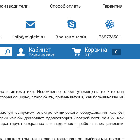
роизводители
Способ оплаты
Гарантия
ок
info@migtele.ru
Звонок онлайн
368776381
Кабинет
Корзина
0
Войти на сайт
0
Р
ств автоматики. Несомненно, стоит упомянуть то, что они
орая обширно, стало быть, применяется в, как большинство из
мается выпуском электротехнического оборудования как бы
арки как бы дозволяет удовлетворить потребности самых, как
 гарантирует сохранность и надежность работы электрических
 также о том, как верно, в конце концов, выбирать и, в конце