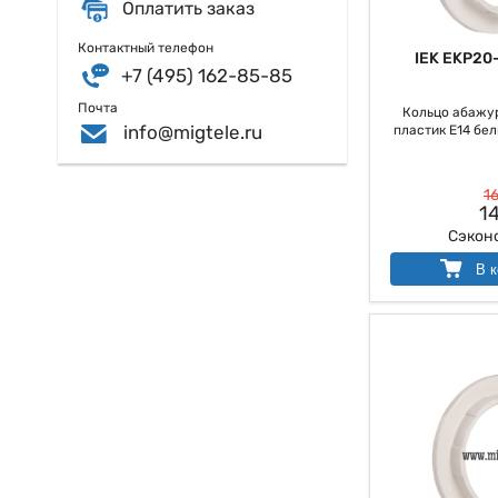
Оплатить заказ
Контактный телефон
IEK EKP20
+7 (495) 162-85-85
Почта
Кольцо абажу
info@migtele.ru
пластик Е14 белы
16
14
Сэкон
В к