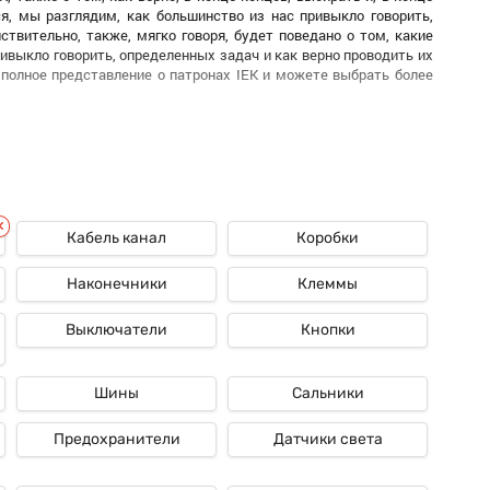
я, мы разглядим, как большинство из нас привыкло говорить,
твительно, также, мягко говоря, будет поведано о том, какие
ривыкло говорить, определенных задач и как верно проводить их
 полное представление о патронах IEK и можете выбрать более
еотъемлемой частью почти всех электротехнических устройств,
вой сфере. Конечно же, все мы очень хорошо знаем то, что они
перегрузок, маленьких замыканий и остальных неисправностей,
Кабель канал
Коробки
мание так сказать заслуживает компания IEK. Все давно знают
овечностью, что делает их хорошим выбором для внедрения в
Наконечники
Клеммы
EK является их, как мы с вами постоянно говорим, высочайшая
Выключатели
Кнопки
соответственных самым серьезным интернациональным эталонам
ходит тщательное испытание перед поступлением на рынок, что,
ых ситуаций
.
Шины
Сальники
ехнологий в процессе ее производства. Надо сказать то, что
Предохранители
Датчики света
ием технологических действий и инспектируют каждый патрон
ет стабильную работу патронов IEK и, вообщем то, увеличивает