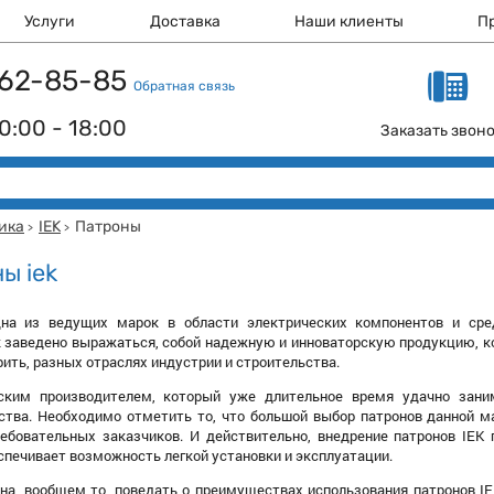
Услуги
Доставка
Наши клиенты
П
 162-85-85
Обратная связь
0:00 - 18:00
Заказать звон
ика
IEK
Патроны
>
>
ы iek
на из ведущих марок в области электрических компонентов и сред
 заведено выражаться, собой надежную и инноваторскую продукцию, кот
рить, разных отраслях индустрии и строительства.
сским производителем, который уже длительное время удачно зани
ства. Необходимо отметить то, что большой выбор патронов данной м
ребовательных заказчиков. И действительно, внедрение патронов IEK
спечивает возможность легкой установки и эксплуатации.
на, вообщем то, поведать о преимуществах использования патронов IEK,