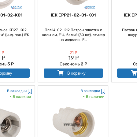
-01-02-K01
IEK EPP21-02-01-K01
IEK E
рное КП27-К02
Ппл14-02-К12 Патрон пластик с
Патрон 
й (инд. пак.) IEK
кольцом, Е14, белый (50 шт), стикер
шнур
на изделии, IE...
 Р
21 Р
 Р
19 Р
омь
3 Р
Сэкономь
2 Р
С
орзину
В корзину
В закладки
В закладки
В наличии
В наличии