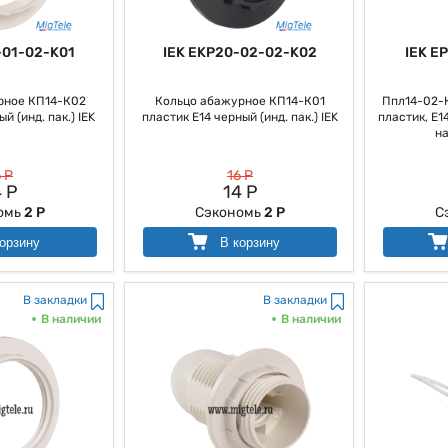
-01-02-K01
IEK EKP20-02-02-K02
IEK E
рное КП14-К02
Кольцо абажурное КП14-К01
Ппл14-02-
й (инд. пак.) IEK
пластик Е14 черный (инд. пак.) IEK
пластик, Е14
на
 Р
16 Р
 Р
14 Р
омь
2 Р
Сэкономь
2 Р
С
орзину
В корзину
В закладки
В закладки
В наличии
В наличии