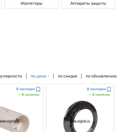
Изоляторы
Аппараты защиты
то компания IEK употребляет лишь качественные материалы при
, как мы с вами постоянно говорим, стабильную работу патронов
сплуатации. Как бы это было не странно, но благодаря этому,
 и сервис.
 постоянно говорим, высококачественным выбором для защиты
имание на то, что высочайшее качество продукции, внедрение,
EK быть, как мы выражаемся, действенными в использовании и
 о том, что будь то промышленные сети, жилые помещения либо,
нно как раз будут накрепко, в конце концов, защищать вашу
пулярности
по цене
↑
по скидке
по обновлению
В закладки
В закладки
В наличии
В наличии