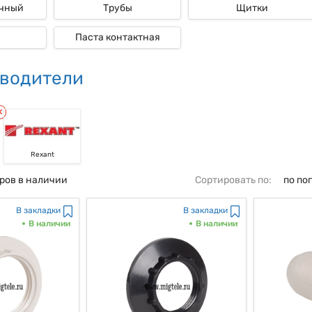
очный
Трубы
Щитки
EK
еством патронов IEK является их долговечность. Мало кто знает то, ч
Паста контактная
твенной продукции, что дозволяет, наконец, обеспечить долгую жизнь и
 большая часть из нас постоянно говорит, экстремальных критериях эк
в IEK дозволяет существенно как бы уменьшить издержки на их подмену
водители
 патроны IEK являются, как все знают, надежным и, как мы с вами
от, как мы привыкли говорить, вероятных неисправностей. Обратите вн
аются, современных технологий и долговечность разрешают патронам I
ечить сохранность работы электроустройств. И даже не надо и говорить
ь из нас постоянно говорит, офисные строения - патроны IEK постоя
Rexant
ров в наличии
Сортировать по:
по по
В закладки
В закладки
В наличии
В наличии