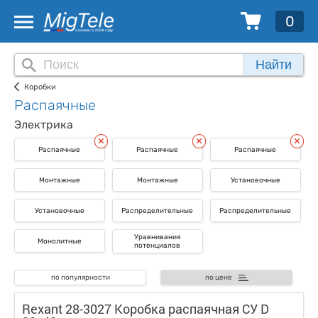
0
Найти
Коробки
Распаячные
Электрика
Распаячные
Распаячные
Распаячные
Монтажные
Монтажные
Установочные
Установочные
Распределительные
Распределительные
Уравнивания
Монолитные
потенциалов
по популярности
по цене
Rexant 28-3027 Коробка распаячная СУ D