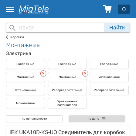
0
Найти
Коробки
Монтажные
Электрика
Распаячные
Распаячные
Распаячные
Монтажные
Монтажные
Установочные
Установочные
Распределительные
Распределительные
Уравнивания
Монолитные
потенциалов
по популярности
по цене
IEK UKA10D-KS-UO Соединитель для коробок