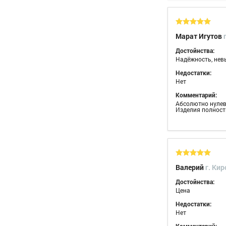
Марат Игутов
Достойнства:
Надёжность, нев
Недостатки:
Нет
Комментарий:
Абсолютно нулево
Изделия полност
Валерий
г. Кир
Достойнства:
Цена
Недостатки:
Нет
Комментарий: