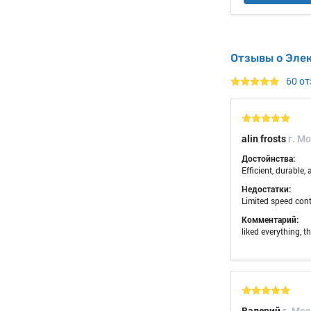
Отзывы о Эле
60 о
alin frosts
г. M
Достойнства:
Efficient, durable,
Недостатки:
Limited speed cont
Комментарий:
liked everything, t
Валерий
г. Мо