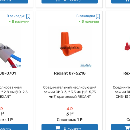
В закладки
В закладки
В наличии
В наличии
08-0701
Rexant 07-5218
Re
олированная
Соединительный изолирующий
Соединит
? 2,8 мм (1,0-2,5
зажим СИЗ-3, ? 3,3 мм (1,5-5,75
зажим R
REXANT
мм?) оранжевый REXANT
СИЗ-13 ? 
 Р
4 Р
 Р
3 Р
омь
1 Р
Сэкономь
1 Р
С
орзину
В корзину