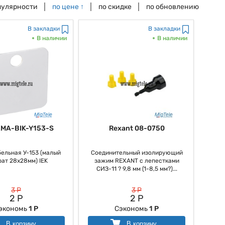
пулярности
по цене
↑
по скидке
по обновлению
В закладки
В закладки
В наличии
В наличии
ZMA-BIK-Y153-S
Rexant 08-0750
бельная У-153 (малый
Соединительный изолирующий
рат 28х28мм) IEK
зажим REXANT с лепестками
СИЗ-11 ? 9,8 мм (1-8,5 мм?)...
3 Р
3 Р
2 Р
2 Р
экономь
1 Р
Сэкономь
1 Р
В корзину
В корзину