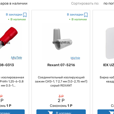
варов в наличии
Сортировать по:
по по
В закладки
В закладки
В наличии
В наличии
08-0313
Rexant 07-5216
IEK U
 изолированная
Соединительный изолирующий
Бирка ка
/РпИп 1,25-6-0,8
зажим СИЗ-1, ? 2,7 мм (1,0-2,75 мм?)
квад
мм 0.5-1...
серый REXANT
 Р
3 Р
 Р
2 Р
омь
1 Р
Сэкономь
1 Р
С
орзину
В корзину