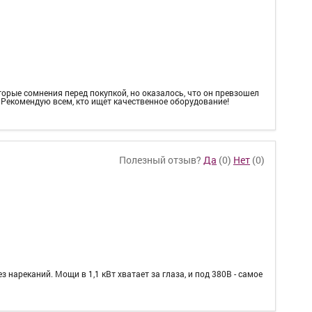
торые сомнения перед покупкой, но оказалось, что он превзошел
. Рекомендую всем, кто ищет качественное оборудование!
Полезный отзыв?
Да
(
0
)
Нет
(
0
)
з нареканий. Мощи в 1,1 кВт хватает за глаза, и под 380В - самое