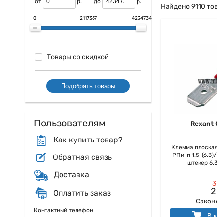
от
р.
до
р.
Найдено 9110 то
0
2117367
4234734
Товары со скидкой
Подобрать товары
Пользователям
Rexant 
Как купить товар?
Клемма плоская
РПи-п 1.5-(6.3)
Обратная связь
штекер 6.3 
Доставка
3
2
Оплатить заказ
Сэкон
Контактный телефон
В к