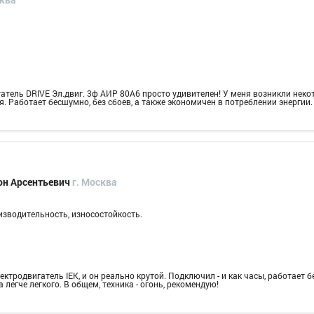
атель DRIVE Эл.двиг. 3ф АИР 80A6 просто удивителен! У меня возникли неко
. Работает бесшумно, без сбоев, а также экономичен в потреблении энергии
он Арсентьевич
г. Москва
изводительность, износостойкость.
лектродвигатель IEK, и он реально крутой. Подключил - и как часы, работает бе
а легче легкого. В общем, техника - огонь, рекомендую!