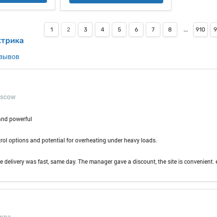
1
2
3
4
5
6
7
8
...
910
9
ктрика
тзывов
oscow
 and powerful
rol options and potential for overheating under heavy loads.
he delivery was fast, same day. The manager gave a discount, the site is convenient. 
сква