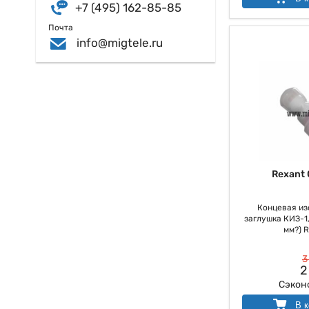
+7 (495) 162-85-85
Почта
info@migtele.ru
Rexant 
Концевая из
заглушка КИЗ-1, 
мм?) 
3
2
Сэкон
В к