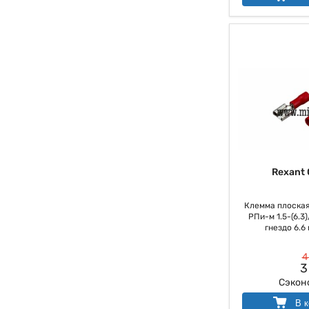
Rexant 
Клемма плоская
РПи-м 1.5-(6.3
гнездо 6.6 м
4
3
Сэкон
В к