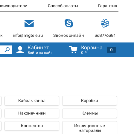
роизводители
Способ оплаты
Гарантия
ок
info@migtele.ru
Звонок онлайн
368776381
Кабинет
Корзина
0
Войти на сайт
0
Р
Кабель канал
Коробки
Наконечники
Клеммы
Коннектор
Изоляционные
материалы