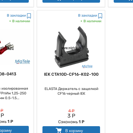
В закладки
В закладки
В наличии
В наличии
08-0413
IEK CTA10D-CF16-K02-100
 изолированная
ELASTA Держатель с защелкой
)/РпИм 1,25-250
CF16 черный IEK
м 0.5-1.5...
 Р
4 Р
 Р
3 Р
омь
1 Р
Сэкономь
1 Р
орзину
В корзину