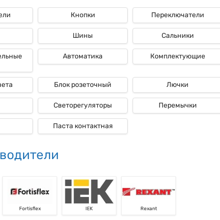
ели
Кнопки
Переключатели
ые
Шины
Сальники
ельные
Автоматика
Комплектующие
вета
Блок розеточный
Лючки
Светорегуляторы
Перемычки
Паста контактная
водители
Fortisflex
IEK
Rexant