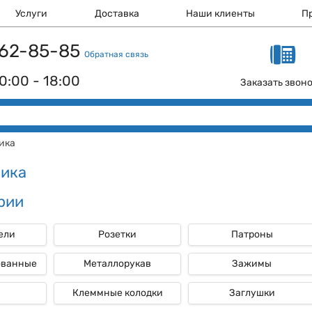
Услуги
Доставка
Наши клиенты
П
 162-85-85
Обратная связь
0:00 - 18:00
Заказать звон
ика
рика
рии
ели
Розетки
Патроны
ованные
Металлорукав
Зажимы
Клеммные колодки
Заглушки