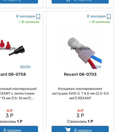
В закладки
В закладки
В наличии
В наличии
xant 08-0758
Rexant 08-0703
ельный изолирующий
Концевая изолированная
EXANT с лепестками
заглушка КИЗ-5, ? 4,0 мм (2,5-5,5
13 мм (1,5-16 мм?)...
мм?) REXANT
4 Р
4 Р
3 Р
3 Р
экономь
1 Р
Сэкономь
1 Р
В корзину
В корзину