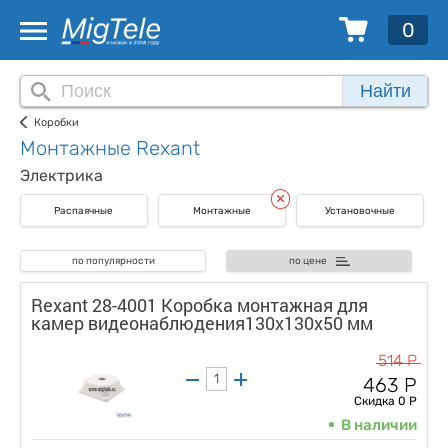
0
Найти
Коробки
Монтажные Rexant
Электрика
Распаячные
Монтажные
Установочные
по популярности
по цене
Rexant 28-4001 Коробка монтажная для
камер видеонаблюдения130х130х50 мм
514 Р
463 Р
Скидка 0 Р
В наличии