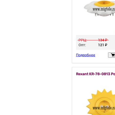
РРЦ:
134
у
Опт:
121
у
Подробнее
Rexant KR-78-0813 Р