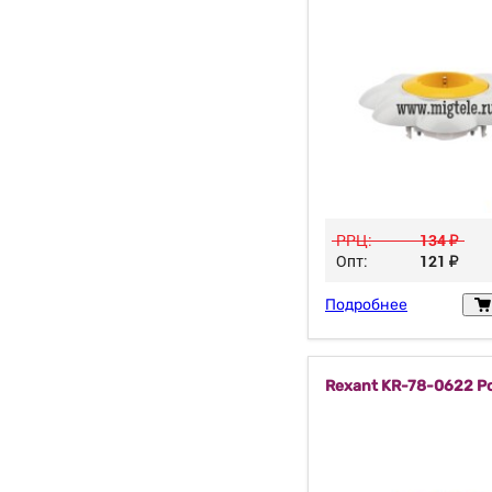
РРЦ:
134
у
Опт:
121
у
Подробнее
Rexant KR-78-0622 Р