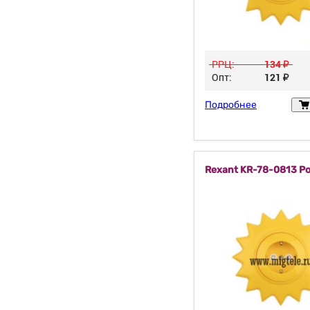
РРЦ:
134
у
Опт:
121
у
Подробнее
Rexant KR-78-0813 Р