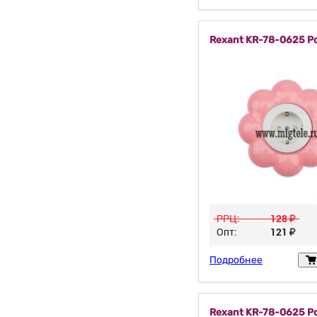
Rexant KR-78-0625 Р
РРЦ:
128
у
Опт:
121
у
Подробнее
Rexant KR-78-0625 Р