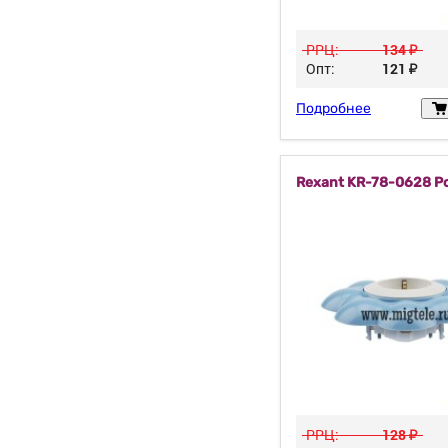
РРЦ:
134
у
Опт:
121
у
Подробнее
Rexant KR-78-0628 Р
РРЦ:
128
у