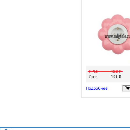
РРЦ:
128
у
Опт:
121
у
Подробнее