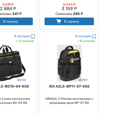
3 231 Р
3 444 Р
2 884 Р
3 159 Р
кономь
347 Р
Сэкономь
285 Р
В корзину
В корзину
В закладки
В закладки
В наличии
В наличии
L5-BG10-04-K02
IEK A2L5-BP11-07-K02
5 Сумка монтажника
ARMA2L 5 Рюкзак монтажника с
сальная BG-04 IEK
резиновым дном BP-07 IEK