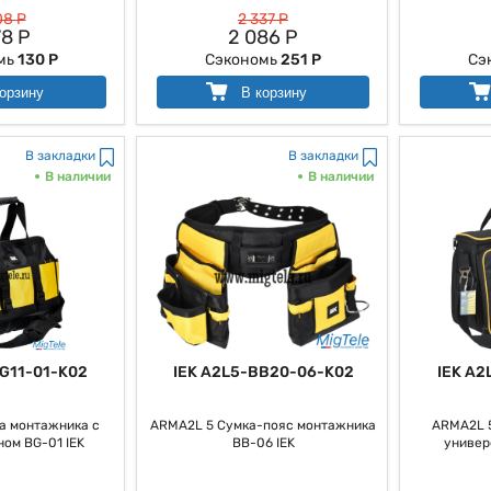
08 Р
2 337 Р
78 Р
2 086 Р
мь
130 Р
Сэкономь
251 Р
Сэ
орзину
В корзину
В закладки
В закладки
В наличии
В наличии
G11-01-K02
IEK A2L5-BB20-06-K02
IEK A2
а монтажника с
ARMA2L 5 Сумка-пояс монтажника
ARMA2L 
ом BG-01 IEK
BB-06 IEK
универ