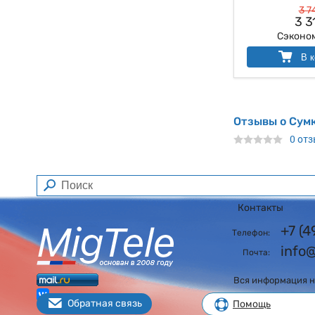
3 7
3 3
Сэконо
В к
Отзывы о Сумк
0 от
Контакты
+7 (
Телефон:
info
Почта:
Вся информация на
Обратная связь
Помощь