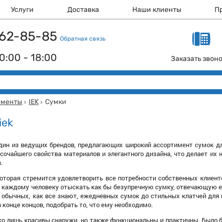
Услуги
Доставка
Наши клиенты
П
 162-85-85
Обратная связь
0:00 - 18:00
Заказать звон
ументы
IEK
Сумки
>
>
iek
один из ведущих брендов, предлагающих широкий ассортимент сумок дл
сочайшего свойства материалов и элегантного дизайна, что делает их
.
которая стремится удовлетворить все потребности собственных клиент
 каждому человеку отыскать как бы безупречную сумку, отвечающую е
т обычных, как все знают, ежедневных сумок до стильных клатчей для в
 конце концов, подобрать то, что ему необходимо.
ко лишь красивы снаружи, но также функциональны и практичны. Было б