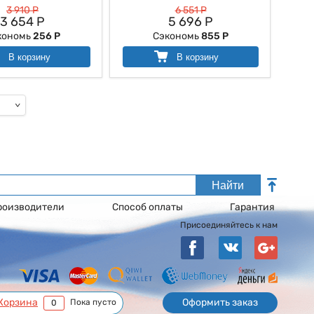
3 910 Р
6 551 Р
3 654 Р
5 696 Р
кономь
256 Р
Сэкономь
855 Р
В корзину
В корзину
Найти
роизводители
Способ оплаты
Гарантия
Присоединяйтесь к нам
Корзина
Оформить заказ
Пока пусто
0