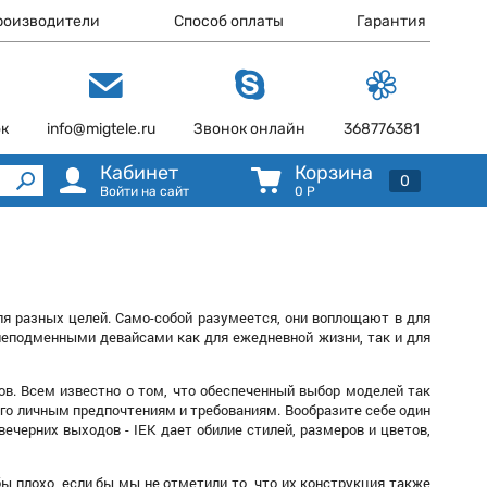
роизводители
Способ оплаты
Гарантия
ок
info@migtele.ru
Звонок онлайн
368776381
Кабинет
Корзина
0
Войти на сайт
0
Р
я разных целей. Само-собой разумеется, они воплощают в для
 неподменными девайсами как для ежедневной жизни, так и для
ов. Всем известно о том, что обеспеченный выбор моделей так
го личным предпочтениям и требованиям. Вообразите себе один
ечерних выходов - IEK дает обилие стилей, размеров и цветов,
ы плохо, если бы мы не отметили то, что их конструкция также