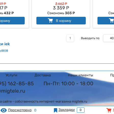
49 Р
3 662 Р
17 Р
3 359 Р
мь
432 Р
Сэкономь
303 Р
Сэ
орзину
В корзину
40
1
Выводить по
и iek
зывов
Услуги
Доставка
Наши клиенты
П
495) 162-85-85
Пн-Пт: 10:00 - 18:00
@migtele.ru
 сайте - собственность интернет-магазина migtele.ru
Закладки
Просмотрено
0
0