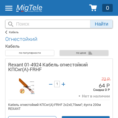
0
Найти
Кабель
Огнестойкий
Кабель
по популярности
по цене
Rexant 01-4924 Кабель огнестойкий
КПСнг(А)-FRHF
72 Р
64 Р
Скидка 0 Р
Нет в наличии
Кабель огнестойкий КПСнг(А)-FRHF 2x2x0,75мм?, бухта 200м
REXANT