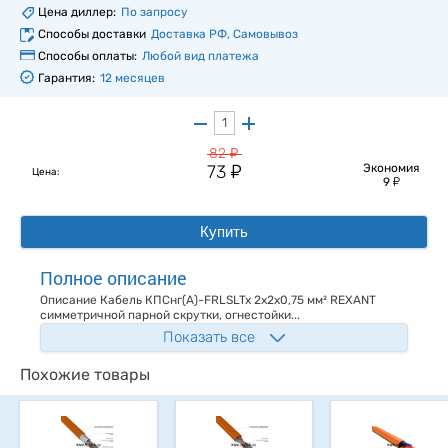
Цена диллер:
По запросу
Способы доставки
Доставка РФ, Самовывоз
Способы оплаты:
Любой вид платежа
Гарантия:
12 месяцев
у
82
у
73
Экономия
Цена:
у
9
Купить
Полное описание
Описание Кабель КПСнг(А)-FRLSLTx 2x2x0,75 мм² REXANT
симметричной парной скрутки, огнестойки...
Показать все
Похожие товары