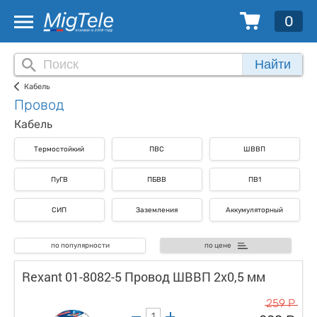
0
Найти
Кабель
Провод
Кабель
Термостойкий
ПВС
ШВВП
ПуГВ
ПБВВ
ПВ1
СИП
Заземления
Аккумуляторный
по популярности
по цене
Rexant 01-8082-5 Провод ШВВП 2х0,5 мм
259 Р