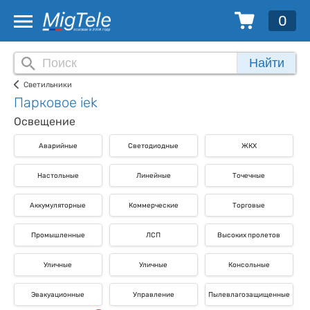
0
Найти
Светильники
Парковое iek
Освещение
Аварийные
Светодиодные
ЖКХ
Настольные
Линейные
Точечные
Аккумуляторные
Коммерческие
Торговые
Промышленные
ЛСП
Высоких пролетов
Уличные
Уличные
Консольные
Эвакуационные
Управление
Пылевлагозащищенные