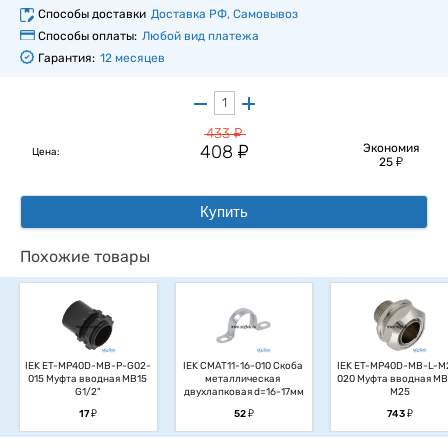
Способы доставки
Доставка РФ, Самовывоз
Способы оплаты:
Любой вид платежа
Гарантия:
12 месяцев
у
433
у
408
Экономия
Цена:
у
25
Купить
Похожие товары
IEK ET-MP40D-MB-P-G02-
IEK CMAT11-16-010 Скоба 
IEK ET-MP40D-MB-L-M
015 Муфта вводная MB15 
металлическая 
020 Муфта вводная MB
G1/2"
двухлапковая d=16-17мм
М25
у
у
у
17
52
743