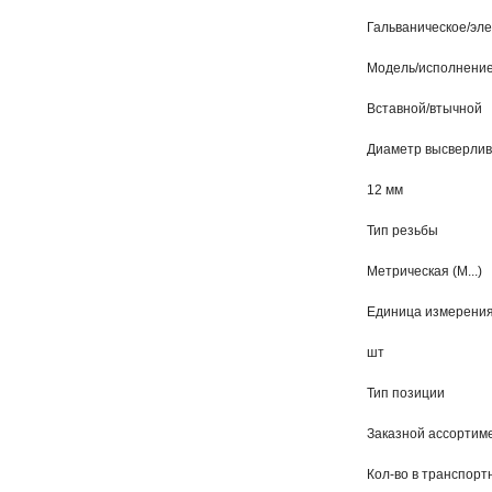
Гальваническое/эле
Модель/исполнени
Вставной/втычной
Диаметр высверлив
12 мм
Тип резьбы
Метрическая (M...)
Единица измерени
шт
Тип позиции
Заказной ассортиме
Кол-во в транспорт