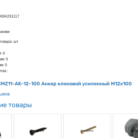
0084291117
ковке
товара: шт
: 0
мм: 0
м: 0
пак.:
CMZ11-AK-12-100 Анкер клиновой усиленный М12х100
зывов
ие товары