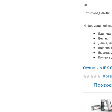
20
Штрих-код EAN
461
Информация об упа
Единица 
Вес, кг:
Длина, мм
Ширина, 
Высота, м
Кол-во в у
Отзывы о IEK 
0 от
Похож