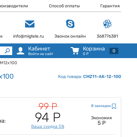
роизводители
Способ оплаты
Гарантия
ок
info@migtele.ru
Звонок онлайн
368776381
Кабинет
Корзина
0
Войти на сайт
0
Р
 М12х100
х100
Код товара:
CMZ11-AK-12-100
99 Р
В закладки
94 Р
Экономия
а:
5 Р
Ваша скидка 5%