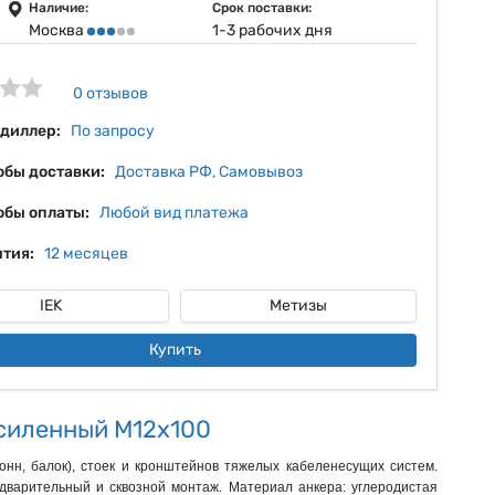
5%
Наличие:
Срок поставки:
Москва
1-3 рабочих дня
6%
7%
0 отзывов
 диллер:
По запросу
обы доставки:
Доставка РФ, Самовывоз
обы оплаты:
Любой вид платежа
тия:
12 месяцев
IEK
Метизы
Купить
усиленный М12х100
нн, балок), стоек и кронштейнов тяжелых кабеленесущих систем.
дварительный и сквозной монтаж. Материал анкера: углеродистая