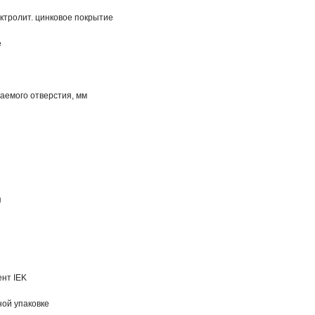
ктролит. цинковое покрытие
е
аемого отверстия, мм
я
нт IEK
ной упаковке