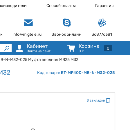
роизводители
Способ оплаты
Гарантия
ок
info@migtele.ru
Звонок онлайн
368776381
Кабинет
Корзина
0
Войти на сайт
0
Р
MB-N-M32-025 Муфта вводная MB25 М32
М32
Код товара:
ET-MP40D-MB-N-M32-025
В закладки