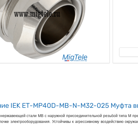
ые
ние IEK ET-MP40D-MB-N-M32-025 Муфта в
нержавеющей стали MB с наружной присоединительной резьбой типа M пред
лочке электрооборудования. Устойчивы к агрессивному воздействию окруж