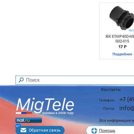
IEK ET-MP40D-MB
G02-015
17 Р
Подробнее
Контакты
+7 (
Телефон:
info
Почта:
Вся информация на
Обратная связь
Помощь