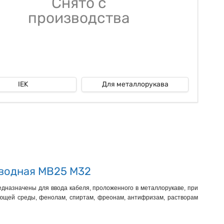
Снято с
производства
IEK
Для металлорукава
водная MB25 М32
назначены для ввода кабеля, проложенного в металлорукаве, при
ающей среды, фенолам, спиртам, фреонам, антифризам, растворам