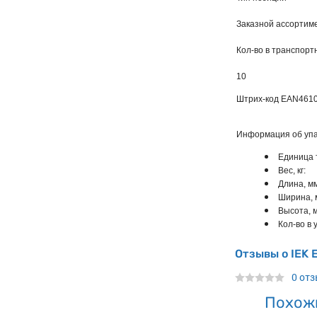
Заказной ассортиме
Кол-во в транспорт
10
Штрих-код EAN
461
Информация об упа
Единица 
Вес, кг:
Длина, мм
Ширина, 
Высота, м
Кол-во в у
Отзывы о IEK
0 от
Похож