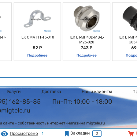
-P-
IEK CMAT11-16-010
IEK ET-MP40D-MB-L-
IEK ET-MP
M25-020
G05-
52 Р
743 Р
69
Подробнее
Подробнее
Подро
Услуги
Доставка
Наши клиенты
П
495) 162-85-85
Пн-Пт: 10:00 - 18:00
@migtele.ru
 сайте - собственность интернет-магазина migtele.ru
Закладки
Просмотрено
1
0