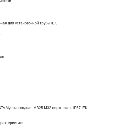
истики
ная для установочной трубы IEK
е
еля
TA Муфта вводная MB25 М32 нерж. сталь IP67 IEK
рактеристики