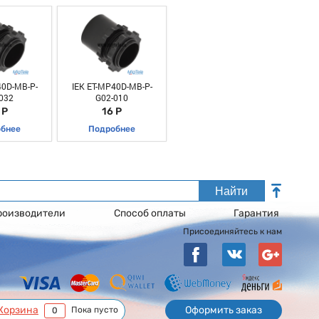
40D-MB-P-
IEK ET-MP40D-MB-P-
032
G02-010
 Р
16 Р
бнее
Подробнее
Найти
роизводители
Способ оплаты
Гарантия
Присоединяйтесь к нам
Корзина
Оформить заказ
Пока пусто
0