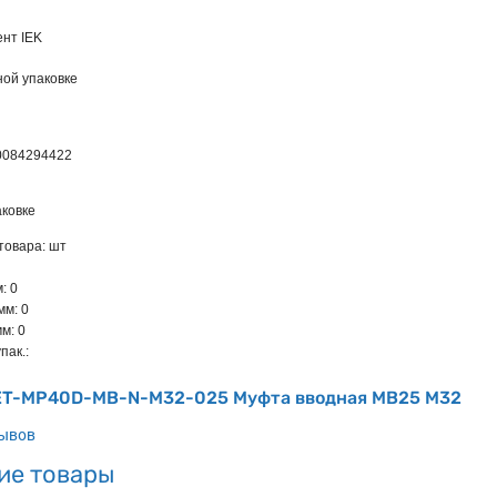
нт IEK
ной упаковке
0084294422
ковке
товара: шт
: 0
мм: 0
м: 0
пак.:
 ET-MP40D-MB-N-M32-025 Муфта вводная MB25 М32
зывов
ие товары