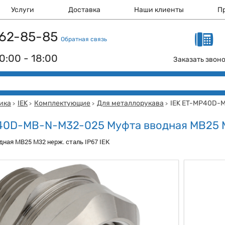
Услуги
Доставка
Наши клиенты
П
 162-85-85
Обратная связь
0:00 - 18:00
Заказать звон
ика
IEK
Комплектующие
Для металлорукава
IEK ET-MP40D-
>
>
>
>
40D-MB-N-M32-025 Муфта вводная MB25 
ная MB25 М32 нерж. сталь IP67 IEK