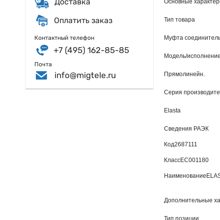
Доставка
Основные характер
Оплатить заказ
Тип товара
Контактный телефон
Муфта соединитель
+7 (495) 162-85-85
Модель/исполнени
Почта
info@migtele.ru
Прямолинейн.
Серия производит
Elasta
Сведения РАЭК
Код
2687111
Класс
EC001180
Наименование
ELAS
Дополнительные ха
Тип позиции