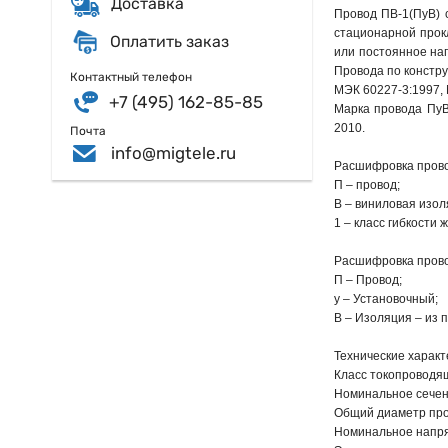
Доставка
Провод ПВ-1(ПуВ) 
стационарной прокл
Оплатить заказ
или постоянное нап
Провода по констр
Контактный телефон
МЭК 60227-3:1997, 
+7 (495) 162-85-85
Марка провода ПуВ
2010.
Почта
info@migtele.ru
Расшифровка прово
П – провод;
В – виниловая изол
1 – класс гибкости 
Расшифровка прово
П – Провод;
у – Установочный;
В – Изоляция – из 
Технические характ
Класс токопроводящ
Номинальное сечени
Общий диаметр про
Номинальное напря