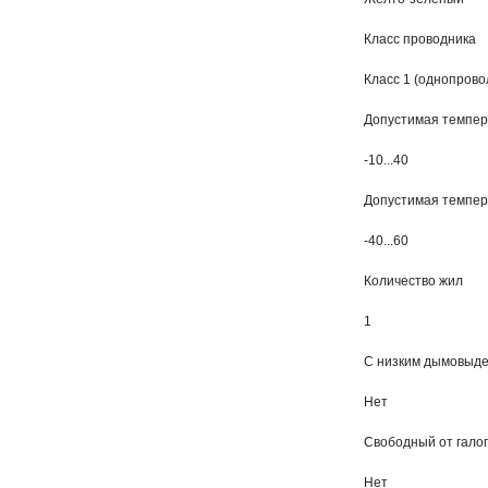
Класс проводника
Класс 1 (однопрово
Допустимая темпер
-10...40
Допустимая темпера
-40...60
Количество жил
1
С низким дымовыдел
Нет
Свободный от галоге
Нет