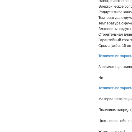
Электрическое сопр
Электрическое сопр
Радиус изгиба кабе
Температура окруж
Температура окруж
Влажность воздуха 
Строительная длин
Гарантийный срок э
Срок службы: 15 ле
Технические характ
Заземляющая жила
Нет
Технические характ
Материал изоляци
Поливинилхлорид (
Цвет внешн. оболо
Желто-зеленый