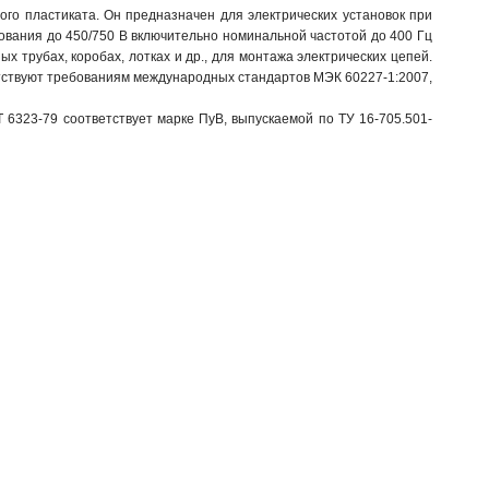
го пластиката. Он предназначен для электрических установок при
ования до 450/750 В включительно номинальной частотой до 400 Гц
х трубах, коробах, лотках и др., для монтажа электрических цепей.
етствуют требованиям международных стандартов МЭК 60227-1:2007,
 6323-79 соответствует марке ПуВ, выпускаемой по ТУ 16-705.501-