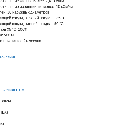
отивление жил, не более: 7,41 Ом/км
отивление изоляции, не менее: 10 кОм/км
лей: 10 наружных диаметров
ающей среды, верхний предел: +35 °С
ающей среды, нижний предел: -50 °С
при 35 °C: 100%
а: 500 м
ксплуатации: 24 месяца
т
еристики
еристики ETIM
и жилы
ПВХ)
чки