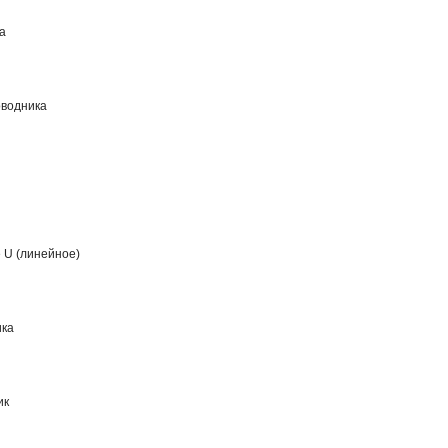
а
оводника
 U (линейное)
ика
ик