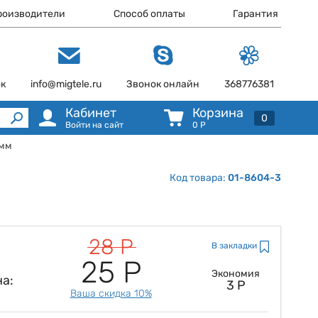
роизводители
Способ оплаты
Гарантия
ок
info@migtele.ru
Звонок онлайн
368776381
Кабинет
Корзина
0
Войти на сайт
0
Р
 мм
Код товара:
01-8604-3
28 Р
В закладки
25 Р
Экономия
а:
3 Р
Ваша скидка 10%