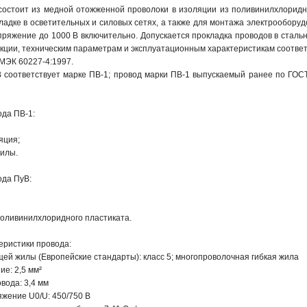
состоит из медной отожженной проволоки в изоляции из поливинилхлоридно
адке в осветительных и силовых сетях, а также для монтажа электрооборуд
ряжение до 1000 В включительно. Допускается прокладка проводов в стальны
укции, техническим параметрам и эксплуатационным характеристикам соотв
МЭК 60227-4:1997.
 соответствует марке ПВ-1; провод марки ПВ-1 выпускаемый ранее по ГОСТ
да ПВ-1:
яция;
жилы.
да ПуВ:
поливинилхлоридного пластиката.
еристики провода:
ей жилы (Европейские стандарты): класс 5; многопроволочная гибкая жила
е: 2,5 мм²
вода: 3,4 мм
жение U0/U: 450/750 В