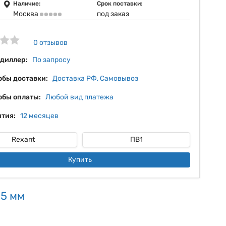
10%
Наличие:
Срок поставки:
Москва
под заказ
11%
12%
0 отзывов
13%
 диллер:
По запросу
обы доставки:
Доставка РФ, Самовывоз
обы оплаты:
Любой вид платежа
тия:
12 месяцев
Rexant
ПВ1
Купить
,5 мм