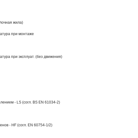
лочная жила)
атура при монтаже
тура при эксплуат. (без движения)
ением - LS (согл. BS EN 61034-2)
нов - HF (согл. EN 60754-1/2)