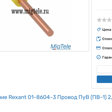
ые
Цена
Спос
Спос
Гаран
ие Rexant 01-8604-3 Провод ПуВ (ПВ-1) 2