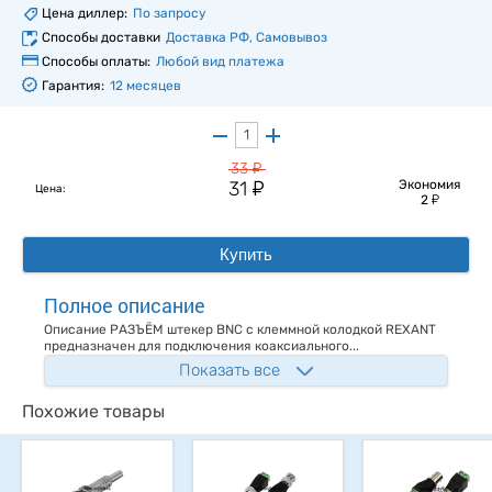
Цена диллер:
По запросу
Способы доставки
Доставка РФ, Самовывоз
Способы оплаты:
Любой вид платежа
Гарантия:
12 месяцев
у
33
у
31
Экономия
Цена:
у
2
Купить
Полное описание
Описание РАЗЪЁМ штекер BNC с клеммной колодкой REXANT
предназначен для подключения коаксиального...
Показать все
Похожие товары