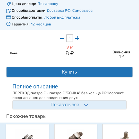
Цена диллер:
По запросу
Способы доставки
Доставка РФ, Самовывоз
Способы оплаты:
Любой вид платежа
Гарантия:
12 месяцев
у
9
у
8
Экономия
Цена:
у
1
Купить
Полное описание
ПЕРЕХОД гнездо F - гнездо F "БОЧКА" без кольца PROconnect
предназначен для соединения двух...
Показать все
Похожие товары