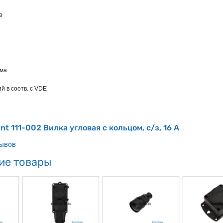
в
мма
й в соотв. с VDE
t 111-002 Вилка угловая с кольцом, с/з, 16 А
зывов
ие товары