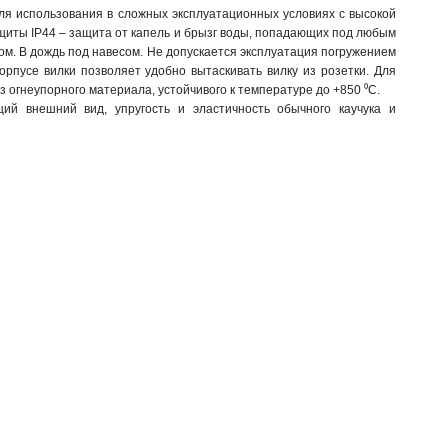
ля использования в сложных эксплуатационных условиях с высокой
ащиты IP44 – защита от капель и брызг воды, попадающих под любым
ом. В дождь под навесом. Не допускается эксплуатация погружением
орпусе вилки позволяет удобно вытаскивать вилку из розетки. Для
огнеупорного материала, устойчивого к температуре до +850 ⁰С.
й внешний вид, упругость и эластичность обычного каучука и