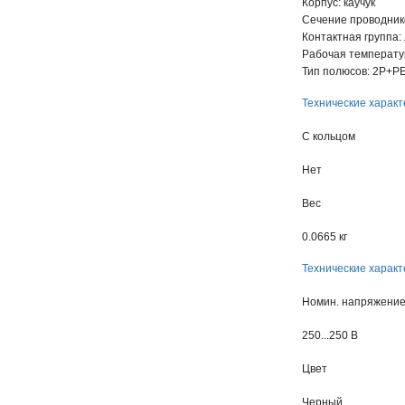
Корпус: каучук
Сечение проводнико
Контактная группа:
Рабочая температура
Тип полюсов: 2Р+Р
Технические характ
С кольцом
Нет
Вес
0.0665 кг
Технические характ
Номин. напряжени
250...250 В
Цвет
Черный