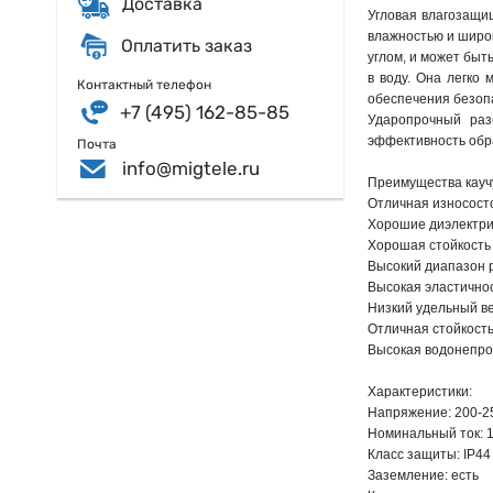
Доставка
Угловая влагозащи
влажностью и широк
Оплатить заказ
углом, и может быт
в воду. Она легко 
Контактный телефон
обеспечения безопа
+7 (495) 162-85-85
Ударопрочный раз
эффективность обр
Почта
info@migtele.ru
Преимущества каучу
Отличная износосто
Хорошие диэлектри
Хорошая стойкость 
Высокий диапазон 
Высокая эластичнос
Низкий удельный в
Отличная стойкост
Высокая водонепр
Характеристики:
Напряжение: 200-2
Номинальный ток: 1
Класс защиты: IP44
Заземление: есть