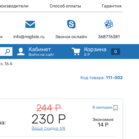
роизводители
Способ оплаты
Гарантия
ок
info@migtele.ru
Звонок онлайн
368776381
Кабинет
Корзина
0
Войти на сайт
0
Р
, 16 А
Код товара:
111-002
244 Р
В закладки
230 Р
Экономия
а:
14 Р
Ваша скидка 6%