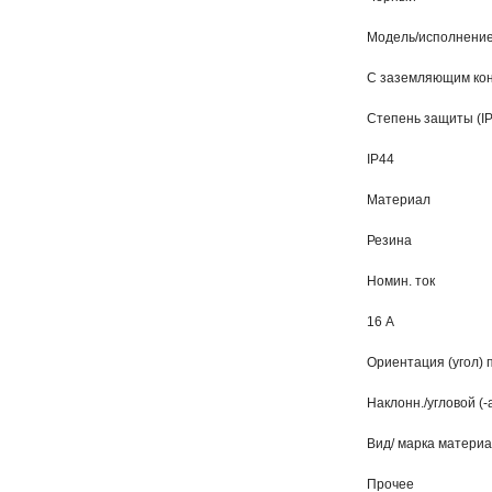
Модель/исполнени
С заземляющим ко
Степень защиты (IP
IP44
Материал
Резина
Номин. ток
16 А
Ориентация (угол)
Наклонн./угловой (-
Вид/ марка матери
Прочее