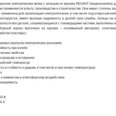
щенная электрическая вилка с кольцом из каучука REXANT предназначена д
о применяется в быту, производстве и строительстве. Она имеет степень з
ь применена для организации электропитания, в том числе под открытым неб
монтируется, имеет высокую надежность и долгий срок службы. Кольцо на к
сности все детали, соприкасающиеся с токоведущими частями, выполнены из 
борный корпус выполнен из каучука – полимерный материал, сочетающи
аботки пластмасс.
ковых корпусов электрических разъемов:
йкость при изгибе
ческие свойства
к разрыву и истиранию
рабочий температур
ть и стойкость к ударам, в том числе и при низких температурах
ес
ь к химикатам и атмосферному воздействию
оницаемость
50 В
6 А