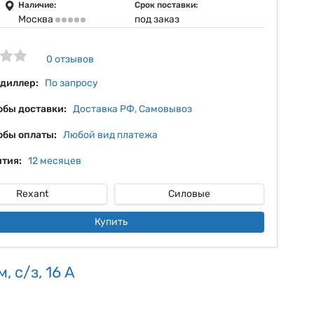
6%
Наличие:
Срок поставки:
Москва
под заказ
7%
8%
0 отзывов
9%
 диллер:
По запросу
обы доставки:
Доставка РФ, Самовывоз
обы оплаты:
Любой вид платежа
тия:
12 месяцев
Rexant
Силовые
Купить
 с/з, 16 А