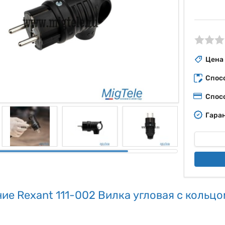
ые
Цена
Спос
Спос
Гаран
ие Rexant 111-002 Вилка угловая с кольцом,