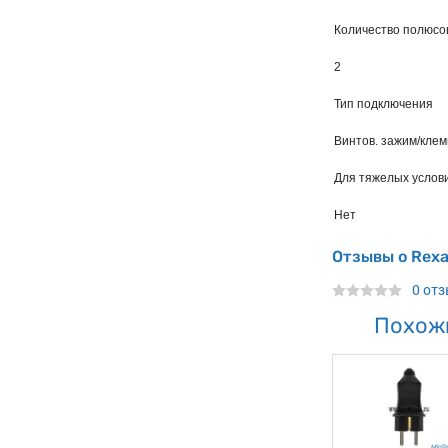
Количество полюсо
2
Тип подключения
Винтов. зажим/кле
Для тяжелых услови
Нет
Отзывы о Rexan
0 от
Похож