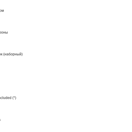
ом
ороны
ок (наборный)
cluded (*)
а