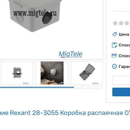
ые
Цена
Спос
Спос
Гаран
ие Rexant 28-3055 Коробка распаячная О