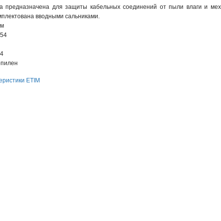
а предназначена для защиты кабельных соединений от пыли влаги и мех
омплектована вводными сальниками.
мм
P54
 4
опилен
еристики ETIM