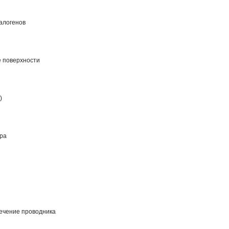
галогенов
 поверхности
)
ра
сечение проводника