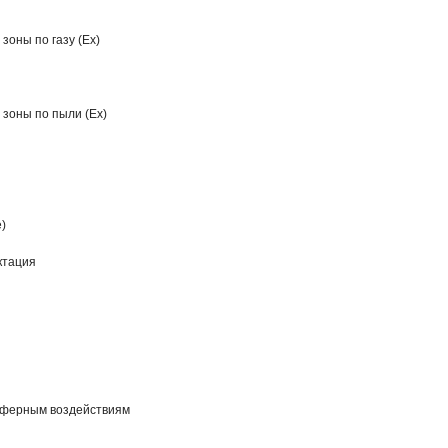
зоны по газу (Ex)
зоны по пыли (Ex)
)
ктация
сферным воздействиям