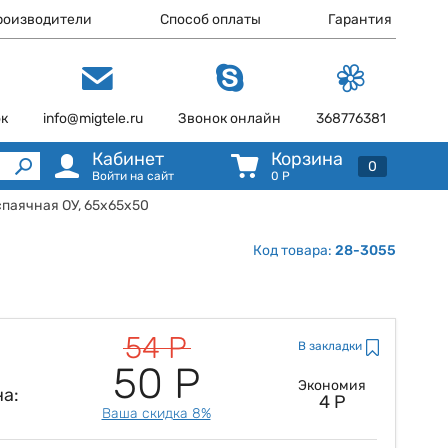
роизводители
Способ оплаты
Гарантия
ок
info@migtele.ru
Звонок онлайн
368776381
Кабинет
Корзина
0
Войти на сайт
0
Р
спаячная ОУ, 65x65x50
Код товара:
28-3055
54 Р
В закладки
50 Р
Экономия
а:
4 Р
Ваша скидка 8%