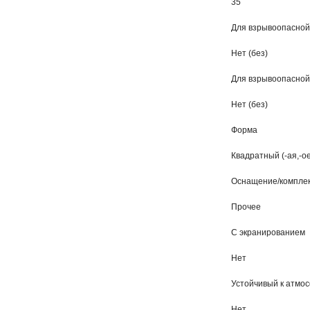
35
Для взрывоопасной 
Нет (без)
Для взрывоопасной 
Нет (без)
Форма
Квадратный (-ая,-ое
Оснащение/компле
Прочее
С экранированием
Нет
Устойчивый к атмо
Нет