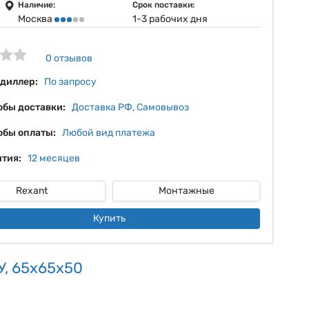
8%
Наличие:
Срок поставки:
Москва
1-3 рабочих дня
9%
10%
0 отзывов
11%
 диллер:
По запросу
обы доставки:
Доставка РФ, Самовывоз
обы оплаты:
Любой вид платежа
тия:
12 месяцев
Rexant
Монтажные
Купить
У, 65x65x50