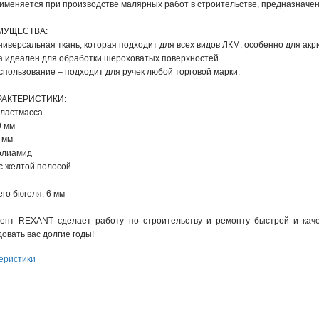
именяется при производстве малярных работ в строительстве, предназначен
МУЩЕСТВА:
универсальная ткань, которая подходит для всех видов ЛКМ, особенно для ак
а идеален для обработки шероховатых поверхностей.
спользование – подходит для ручек любой торговой марки.
РАКТЕРИСТИКИ:
пластмасса
0 мм
 мм
олиамид
с желтой полосой
го бюгеля: 6 мм
нт REXANT сделает работу по строительству и ремонту быстрой и качес
овать вас долгие годы!
еристики