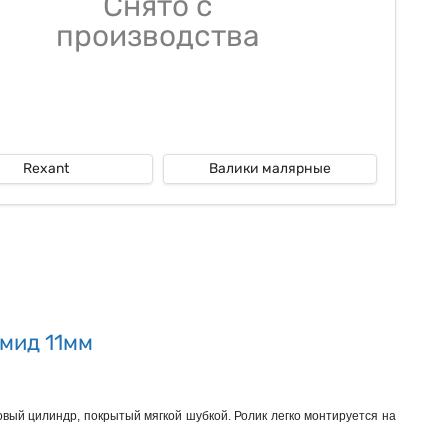
Снято с
производства
Rexant
Валики малярные
амид 11мм
вый цилиндр, покрытый мягкой шубкой. Ролик легко монтируется на