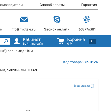
роизводители
Способ оплаты
Гарантия
ок
info@migtele.ru
Звонок онлайн
368776381
Кабинет
Корзина
0
Войти на сайт
0
Р
ный) полиамид 11мм
Код товара:
89-0126
2 мм, бюгель 6 мм REXANT
В закладки