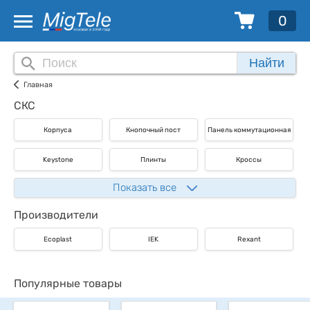
0
Найти
Главная
СКС
Корпуса
Кнопочный пост
Панель коммутационная
Keystone
Плинты
Кроссы
Показать все
Производители
Ecoplast
IEK
Rexant
Популярные товары