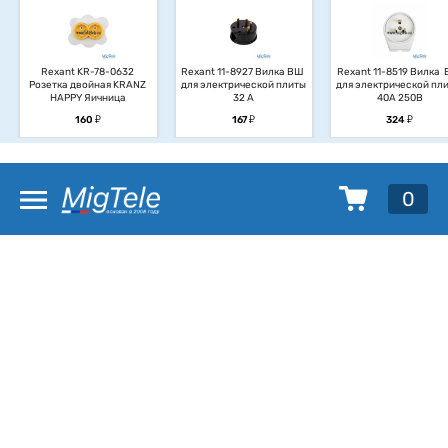
Rexant KR-78-0632 
Rexant 11-8927 Вилка ВШ 
Rexant 11-8519 Вилка  
Розетка двойная KRANZ 
для электрической плиты 
для электрической плит
HAPPY Яичница
32 А
40А 250В
у
у
у
160
167
324
0