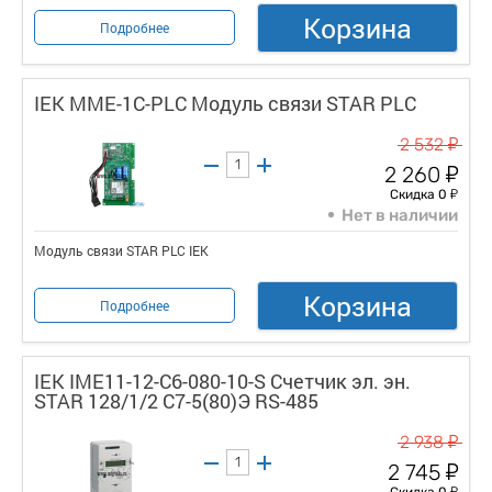
Корзина
Подробнее
IEK MME-1C-PLC Модуль связи STAR PLC
у
2 532
у
2 260
у
Скидка 0
Нет в наличии
Модуль связи STAR PLC IEK
Корзина
Подробнее
IEK IME11-12-C6-080-10-S Счетчик эл. эн.
STAR 128/1/2 С7-5(80)Э RS-485
у
2 938
у
2 745
у
Скидка 0