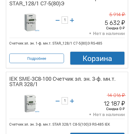
STAR_128/1 С7-5(80)Э
у
5 914
у
5 632
у
Скидка 0
Нет в наличии
Счетчик эл. эн. 1-ф. мн.т. STAR_128/1 С7-5(80)Э RS-485
Корзина
Подробнее
IEK SME-3C8-100 Счетчик эл. эн. 3-ф. мн.т.
STAR 328/1
у
14 016
у
12 187
у
Скидка 0
Нет в наличии
Счетчик эл. эн. 3-ф. мн.т. STAR 328/1 С8-5(100)Э RS-485 IEK