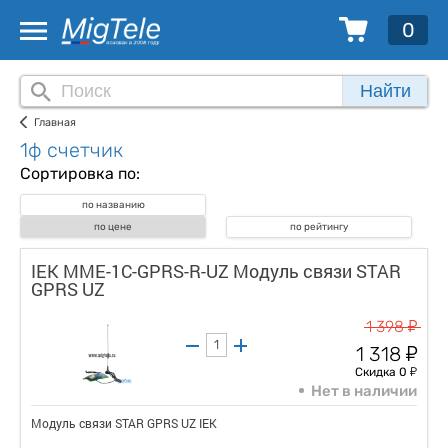
0
Найти
Главная
1ф счетчик
Сортировка по:
по названию
по цене
по рейтингу
IEK MME-1C-GPRS-R-UZ Модуль связи STAR
GPRS UZ
у
1 398
у
1 318
у
Скидка 0
Нет в наличии
Модуль связи STAR GPRS UZ IEK