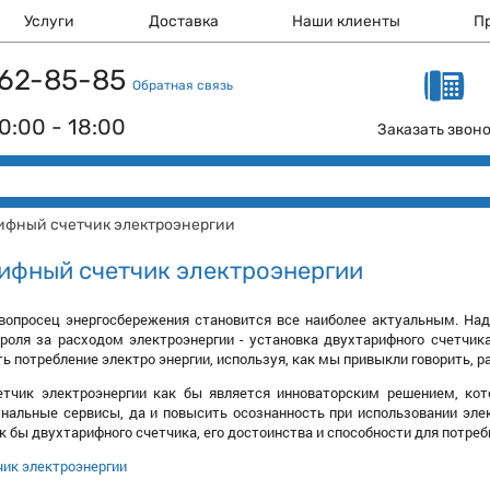
Услуги
Доставка
Наши клиенты
П
 162-85-85
Обратная связь
0:00 - 18:00
Заказать звон
рифный счетчик электроэнергии
рифный счетчик электроэнергии
вопросец энергосбережения становится все наиболее актуальным. Надо
роля за расходом электроэнергии - установка двухтарифного счетчика.
ь потребление электро энергии, используя, как мы привыкли говорить, 
тчик электроэнергии как бы является инноваторским решением, ко
альные сервисы, да и повысить осознанность при использовании элек
к бы двухтарифного счетчика, его достоинства и способности для потреб
чик электроэнергии