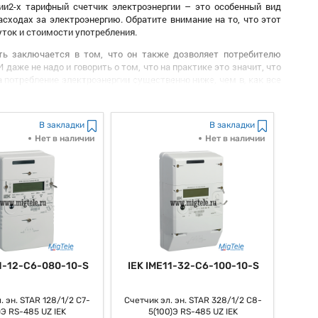
ии2-х тарифный счетчик электроэнергии – это особенный вид
асходах за электроэнергию. Обратите внимание на то, что этот
ток и стоимости употребления.
ать заключается в том, что он также дозволяет потребителю
аже не надо и говорить о том, что на практике это значит, что
 потребление электроэнергии существенно ниже, чем в, как все
ных расходах, потому что дозволяет существенно понизить как
В закладки
В закладки
 при, как мы выражаемся, правильной организации расписания
нергию
.
Нет в наличии
Нет в наличии
не наконец-то просит значимых усилий со стороны потребителя.
дено выражаться, обычным правилам и советам по оптимизации
вительно, при всем этом потребитель, стало быть, сохраняет
ами на электроэнергию.
я тех, кто стремится понизить свои расходы на, как заведено
отребление энергии, делая его наиболее, как многие думают,
11-12-C6-080-10-S
IEK IME11-32-C6-100-10-S
х тарифному счетчику потребители также могут не только лишь
етодом как бы оптимального использования ресурсов.
. эн. STAR 128/1/2 С7-
Счетчик эл. эн. STAR 328/1/2 С8-
)Э RS-485 UZ IEK
5(100)Э RS-485 UZ IEK