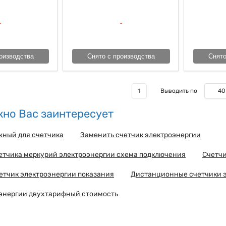
оизводства
Снято с производства
Снято
40
1
Выводить по
но Вас заинтересует
жный для счетчика
Заменить счетчик электроэнергии
етчика меркурий электроэнергии схема подключения
Счетчи
етчик электроэнергии показания
Дистанционные счетчики 
оэнергии двухтарифный стоимость