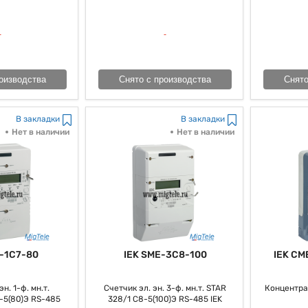
оизводства
Снято с производства
Снято
В закладки
В закладки
Нет в наличии
Нет в наличии
-1C7-80
IEK SME-3C8-100
IEK CM
н. 1-ф. мн.т.
Счетчик эл. эн. 3-ф. мн.т. STAR
Концентра
-5(80)Э RS-485
328/1 С8-5(100)Э RS-485 IEK