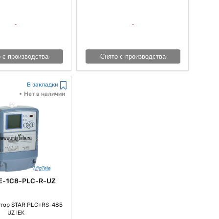
 с производства
Снято с производства
В закладки
Нет в наличии
E-1C8-PLC-R-UZ
тор STAR PLC+RS-485
UZ IEK