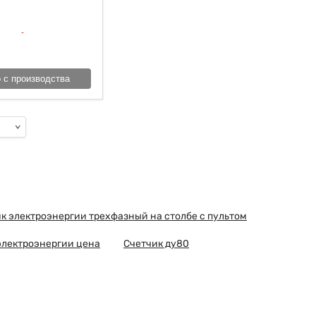
 с производства
к электроэнергии трехфазный на столбе с пультом
электроэнергии цена
Счетчик ду80