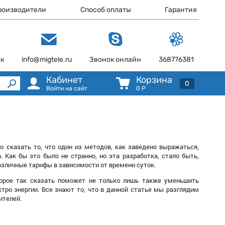
роизводители
Способ оплаты
Гарантия
ок
info@migtele.ru
Звонок онлайн
368776381
Кабинет
Корзина
0
Войти на сайт
0
Р
 сказать то, что один из методов, как заведено выражаться,
 Как бы это было не странно, но эта разработка, стало быть,
различные тарифы в зависимости от времени суток.
торое так сказать поможет не только лишь также уменьшить
тро энергии. Все знают то, что в данной статье мы разглядим
ителей.