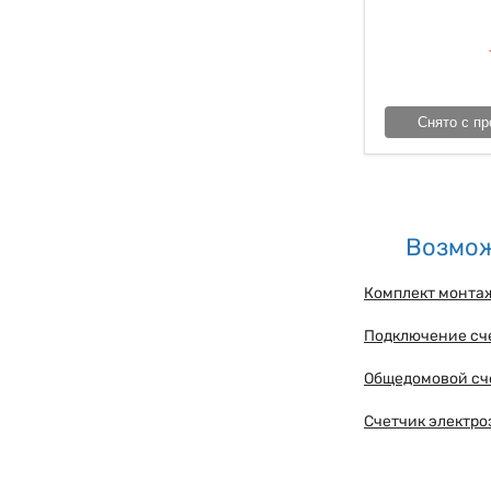
Снято с пр
Возмож
Комплект монта
Подключение сч
Общедомовой сч
Счетчик электр