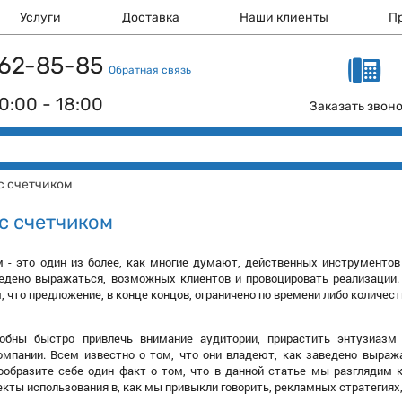
Услуги
Доставка
Наши клиенты
П
 162-85-85
Обратная связь
0:00 - 18:00
Заказать звон
с счетчиком
с счетчиком
м - это один из более, как многие думают, действенных инструменто
ведено выражаться, возможных клиентов и провоцировать реализации.
 что предложение, в конце концов, ограничено по времени либо количест
собны быстро привлечь внимание аудитории, прирастить энтузиазм
омпании. Всем известно о том, что они владеют, как заведено выраж
ообразите себе один факт о том, что в данной статье мы разглядим 
екты использования в, как мы привыкли говорить, рекламных стратегиях,