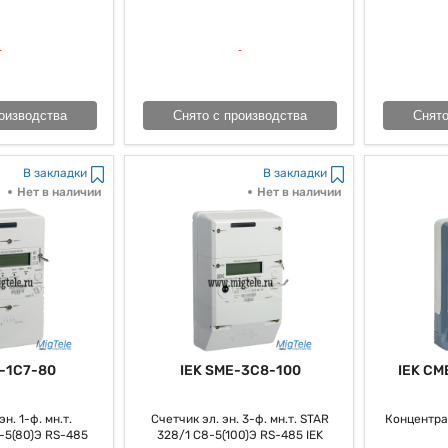
оизводства
Снято с производства
Снято
В закладки
В закладки
Нет в наличии
Нет в наличии
-1C7-80
IEK SME-3C8-100
IEK CM
н. 1-ф. мн.т.
Счетчик эл. эн. 3-ф. мн.т. STAR
Концентра
-5(80)Э RS-485
328/1 С8-5(100)Э RS-485 IEK