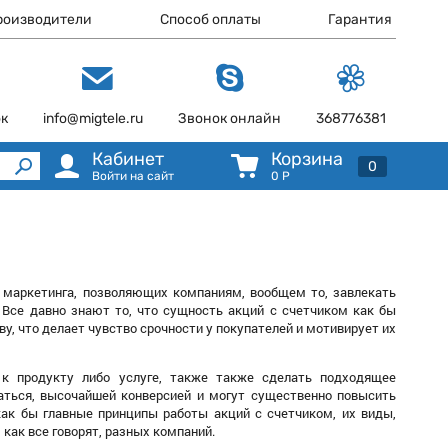
роизводители
Способ оплаты
Гарантия
ок
info@migtele.ru
Звонок онлайн
368776381
Кабинет
Корзина
0
Войти на сайт
0
Р
в маркетинга, позволяющих компаниям, вообщем то, завлекать
 Все давно знают то, что сущность акций с счетчиком как бы
ву, что делает чувство срочности у покупателей и мотивирует их
 к продукту либо услуге, также также сделать подходящее
аться, высочайшей конверсией и могут существенно повысить
как бы главные принципы работы акций с счетчиком, их виды,
 как все говорят, разных компаний.