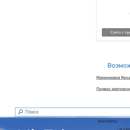
Снято с пр
Возмож
Маркировка Rexa
Подвес креплени
Контакты