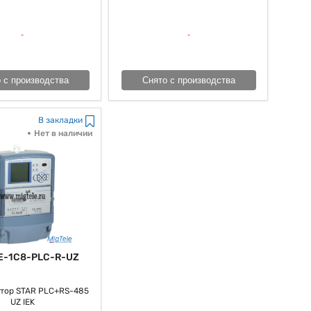
 с производства
Снято с производства
В закладки
Нет в наличии
E-1C8-PLC-R-UZ
тор STAR PLC+RS-485
UZ IEK