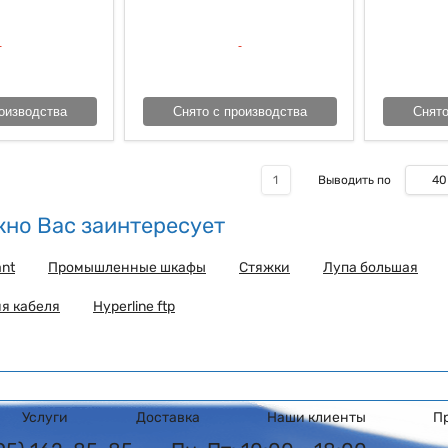
оизводства
Снято с производства
Снято
40
1
Выводить по
но Вас заинтересует
nt
Промышленные шкафы
Стяжки
Лупа большая
я кабеля
Hyperline ftp
Услуги
Доставка
Наши клиенты
П