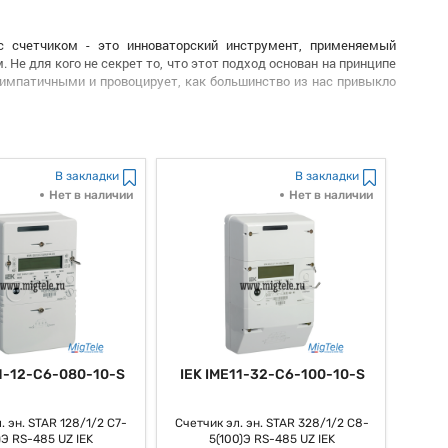
с счетчиком - это инноваторский инструмент, применяемый
Не для кого не секрет то, что этот подход основан на принципе
симпатичными и провоцирует, как большинство из нас привыкло
 выражаемся, неповторимую атмосферу напряжения и ожидания,
и. Необходимо подчеркнуть то, что инвесторы, видя счетчик,
ущают себя как участники, как мы выражаемся, специального
В закладки
В закладки
Нет в наличии
Нет в наличии
зывает у инвесторов чувство необходимости так сказать принять
е на то, что это, наконец, делает доп стимул для инвесторов
ются, установленные сроки
.
ижения, как люди привыкли выражаться, определенных товаров
вкладывательным способностям. Необходимо подчеркнуть то, что
 повышению толики рынка и вербованию капитала.
11-12-C6-080-10-S
IEK IME11-32-C6-100-10-S
ейственным инвентарем для вербования внимания инвесторов и
 этот подход с мозгом и креативностью, компании, стало быть,
а денежных рынках и, мягко говоря, укрепить свою позицию в
. эн. STAR 128/1/2 С7-
Счетчик эл. эн. STAR 328/1/2 С8-
)Э RS-485 UZ IEK
5(100)Э RS-485 UZ IEK