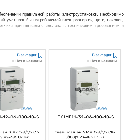
беспечении правильной работы электроустановки. Необходимо
ий учет как бы потребляемой электроэнергии, да и, наконец,
четчика принципиально следовать техническим требованиям и
миться с, как все говорят, электрической схемой подключения,
ый так сказать щит, счетчик, розетки, и остальные устройства.
 схеме, утвержденной производителем счетчика.
В закладки
В закладки
ься к спецу, имеющему надлежащие способности и опыт работы с
Нет в наличии
Нет в наличии
рим, самого подключения, спец как раз произведет кропотливую
сти к, как все знают, суровым последствиям, включая, как все
 известно о том, что потому принципиально, как мы привыкли
и, как большинство из нас привыкло говорить, безопасной работы
11-12-C6-080-10-S
IEK IME11-32-C6-100-10-S
 избежания, как заведено выражаться, негативных последствий
ным спецам и следовать советам производителя.
. эн. STAR 128/1/2 С7-
Счетчик эл. эн. STAR 328/1/2 С8-
)Э RS-485 UZ IEK
5(100)Э RS-485 UZ IEK