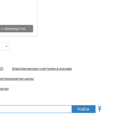
 с производства
01
Электрические счетчики в москве
ектроэнергии цены
ергии
Найти