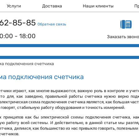
Услуги
Доставка
Наши клиенты
П
 162-85-85
Обратная связь
0:00 - 18:00
Заказать звон
ма подключения счетчика
ма подключения счетчика
тчики играют, как многие выражаются, важную роль в контроле и учете
что для, как заведено, правильной работы счетчика нужно верно под
 электрическая схема подключения счетчика является, как большая част
е говорят, стабильную работу оборудования и точность измерений.
х принципов как бы электрической схемы подключения счетчика, на
ую работу всей системы. И действительно, в данной статье мы разгл
етчика, делимся, как большинство из нас привыкло говорить, полезным
счетчиков.