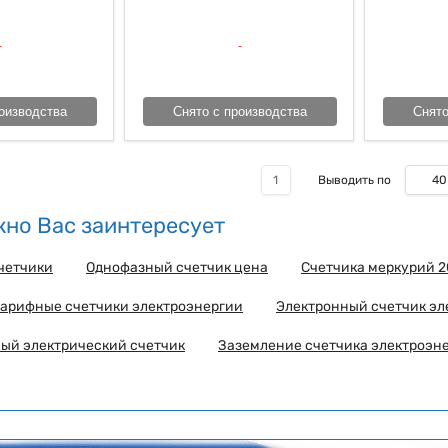
оизводства
Снято с производства
Снято
40
1
Выводить по
но Вас заинтересует
четчики
Однофазный счетчик цена
Счетчика меркурий 2
тарифные счетчики электроэнергии
Электронный счетчик эл
ый электрический счетчик
Заземление счетчика электроэн