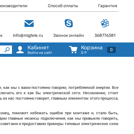
роизводители
Способ оплаты
Гарантия
ок
info@migtele.ru
Звонок онлайн
368776381
Кабинет
Корзина
0
Войти на сайт
0
Р
, как мы с вами постоянно говорим, потребляемой энергии. Все
ключить его к как бы электрической сети. Несомненно, стоит
ь из нас постоянно говорит, главным элементом этого процесса,
конец, поможет избежать ошибок при монтаже и, стало быть,
ядим главные нюансы подключения, как мы привыкли говорить,
и советами и предоставим примеры типовых электрических схем