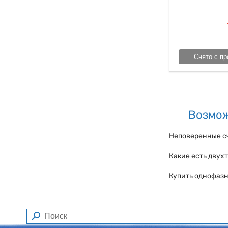
Снято с пр
Возмож
Неповеренные с
Какие есть двух
Купить однофазн