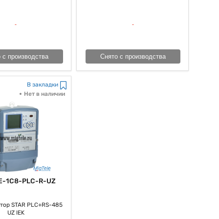
 с производства
Снято с производства
В закладки
Нет в наличии
E-1C8-PLC-R-UZ
тор STAR PLC+RS-485
UZ IEK