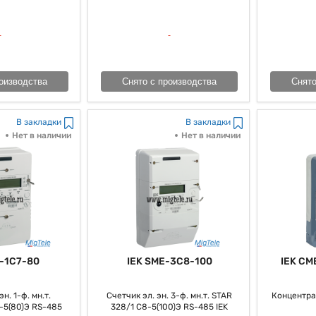
оизводства
Снято с производства
Снято
В закладки
В закладки
Нет в наличии
Нет в наличии
-1C7-80
IEK SME-3C8-100
IEK CM
н. 1-ф. мн.т.
Счетчик эл. эн. 3-ф. мн.т. STAR
Концентра
-5(80)Э RS-485
328/1 С8-5(100)Э RS-485 IEK