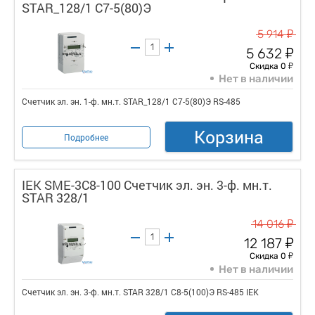
STAR_128/1 С7-5(80)Э
у
5 914
у
5 632
у
Скидка 0
Нет в наличии
Счетчик эл. эн. 1-ф. мн.т. STAR_128/1 С7-5(80)Э RS-485
Корзина
Подробнее
IEK SME-3C8-100 Счетчик эл. эн. 3-ф. мн.т.
STAR 328/1
у
14 016
у
12 187
у
Скидка 0
Нет в наличии
Счетчик эл. эн. 3-ф. мн.т. STAR 328/1 С8-5(100)Э RS-485 IEK