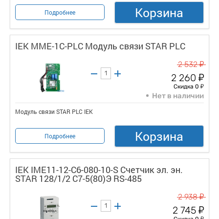
Корзина
Подробнее
IEK MME-1C-PLC Модуль связи STAR PLC
у
2 532
у
2 260
у
Скидка 0
Нет в наличии
Модуль связи STAR PLC IEK
Корзина
Подробнее
IEK IME11-12-C6-080-10-S Счетчик эл. эн.
STAR 128/1/2 С7-5(80)Э RS-485
у
2 938
у
2 745
у
Скидка 0