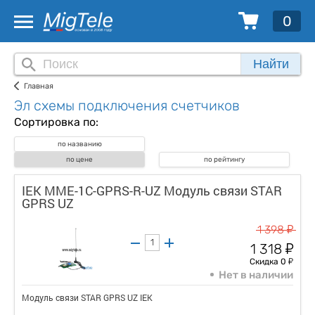
0
Найти
Главная
Эл схемы подключения счетчиков
Сортировка по:
по названию
по цене
по рейтингу
IEK MME-1C-GPRS-R-UZ Модуль связи STAR
GPRS UZ
у
1 398
у
1 318
у
Скидка 0
Нет в наличии
Модуль связи STAR GPRS UZ IEK