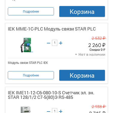
Корзина
Подробнее
IEK MME-1C-PLC Модуль связи STAR PLC
у
2 532
у
2 260
у
Скидка 0
Нет в наличии
Модуль связи STAR PLC IEK
Корзина
Подробнее
IEK IME11-12-C6-080-10-S Счетчик эл. эн.
STAR 128/1/2 С7-5(80)Э RS-485
у
2 938
у