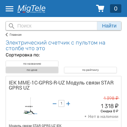
0
Найти
Главная
Электрический счетчик с пультом на
столбе что это
Сортировка по:
по названию
по цене
по рейтингу
IEK MME-1C-GPRS-R-UZ Модуль связи STAR
GPRS UZ
у
1 398
у
1 318
у
Скидка 0
Нет в наличии
Модуль связи STAR GPRS UZ IEK