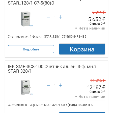
STAR_128/1 С7-5(80)Э
у
5 914
у
5 632
у
Скидка 0
Нет в наличии
Счетчик эл. эн. 1-ф. мн.т. STAR_128/1 С7-5(80)Э RS-485
Корзина
Подробнее
IEK SME-3C8-100 Счетчик эл. эн. 3-ф. мн.т.
STAR 328/1
у
14 016
у
12 187
у
Скидка 0
Нет в наличии
Счетчик эл. эн. 3-ф. мн.т. STAR 328/1 С8-5(100)Э RS-485 IEK