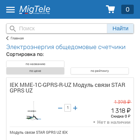
0
Найти
Главная
Электроэнергия общедомовые счетчики
Сортировка по:
по названию
по цене
по рейтингу
IEK MME-1C-GPRS-R-UZ Модуль связи STAR
GPRS UZ
у
1 398
у
1 318
у
Скидка 0
Нет в наличии
Модуль связи STAR GPRS UZ IEK