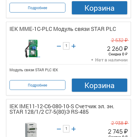
Корзина
Подробнее
IEK MME-1C-PLC Модуль связи STAR PLC
у
2 532
у
2 260
у
Скидка 0
Нет в наличии
Модуль связи STAR PLC IEK
Корзина
Подробнее
IEK IME11-12-C6-080-10-S Счетчик эл. эн.
STAR 128/1/2 С7-5(80)Э RS-485
у
2 938
у
2 745
у
Скидка 0