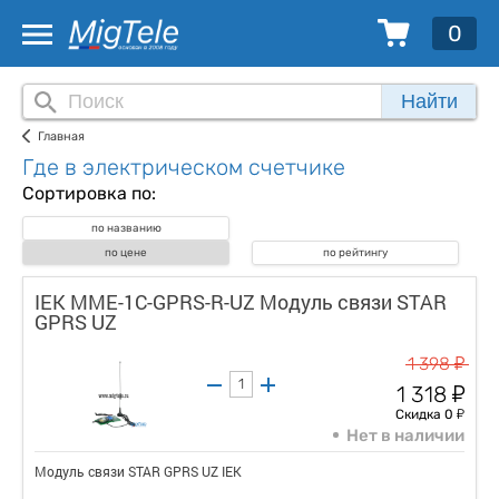
0
Найти
Главная
Где в электрическом счетчике
Сортировка по:
по названию
по цене
по рейтингу
IEK MME-1C-GPRS-R-UZ Модуль связи STAR
GPRS UZ
у
1 398
у
1 318
у
Скидка 0
Нет в наличии
Модуль связи STAR GPRS UZ IEK