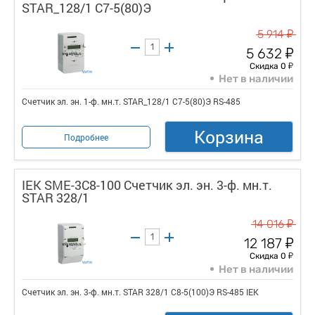
STAR_128/1 С7-5(80)Э
у
5 914
у
5 632
у
Скидка 0
Нет в наличии
Счетчик эл. эн. 1-ф. мн.т. STAR_128/1 С7-5(80)Э RS-485
Корзина
Подробнее
IEK SME-3C8-100 Счетчик эл. эн. 3-ф. мн.т.
STAR 328/1
у
14 016
у
12 187
у
Скидка 0
Нет в наличии
Счетчик эл. эн. 3-ф. мн.т. STAR 328/1 С8-5(100)Э RS-485 IEK