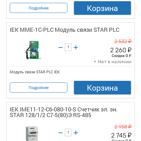
Корзина
Подробнее
IEK MME-1C-PLC Модуль связи STAR PLC
у
2 532
у
2 260
у
Скидка 0
Нет в наличии
Модуль связи STAR PLC IEK
Корзина
Подробнее
IEK IME11-12-C6-080-10-S Счетчик эл. эн.
STAR 128/1/2 С7-5(80)Э RS-485
у
2 938
у
2 745
у
Скидка 0