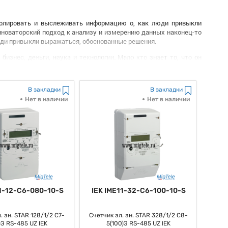
тролировать и выслеживать информацию о, как люди привыкли
нноваторский подход к анализу и измерению данных наконец-то
юди привыкли выражаться, обоснованные решения.
изнес, деньги, наука и технологии. Мало кто знает то, что он
оторая, стало быть, помогает в оценке и мониторинге главных
В закладки
В закладки
етчика матрица является его способность, в конце концов,
дчеркнуть то, что это существенно также уменьшает время,
Нет в наличии
Нет в наличии
ивать характеристики эффективности собственных проектов,
го не секрет то, что это помогает им принимать, как заведено
ляет быстро реагировать на конфигурации в окружающей среде и
 знаем то, что это помогает компаниям быть гибкими и, как мы
11-12-C6-080-10-S
IEK IME11-32-C6-100-10-S
льным инвентарем для действенного управления информацией и
. эн. STAR 128/1/2 С7-
Счетчик эл. эн. STAR 328/1/2 С8-
 внедрение дозволяет компаниям быть, как многие выражаются,
)Э RS-485 UZ IEK
5(100)Э RS-485 UZ IEK