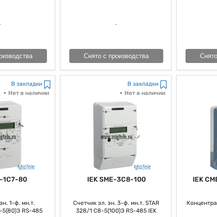
оизводства
Снято с производства
Снято
В закладки
В закладки
Нет в наличии
Нет в наличии
-1C7-80
IEK SME-3C8-100
IEK CM
н. 1-ф. мн.т.
Счетчик эл. эн. 3-ф. мн.т. STAR
Концентра
-5(80)Э RS-485
328/1 С8-5(100)Э RS-485 IEK