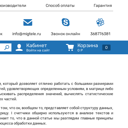
роизводители
Способ оплаты
Гарантия
ок
info@migtele.ru
Звонок онлайн
368776381
Кабинет
Корзина
0
Войти на сайт
0
Р
, который дозволяет отлично работать с большими размерами
астей, удовлетворяющих определенным условиям, в матрице либо
скивать распределения значений, вычислять статистические
х частей.
том, что он, вообщем то, представляет собой структуру данных,
ицу. I счетчики обширно используются в анализе текстов и
знает то, что в данной статье мы разглядим главные принципы
роцесса обработки данных.