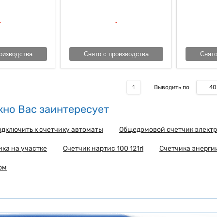
оизводства
Снято с производства
Снято
40
1
Выводить по
но Вас заинтересует
одключить к счетчику автоматы
Общедомовой счетчик электр
ика на участке
Счетчик нартис 100 121rl
Счетчика энерги
ом