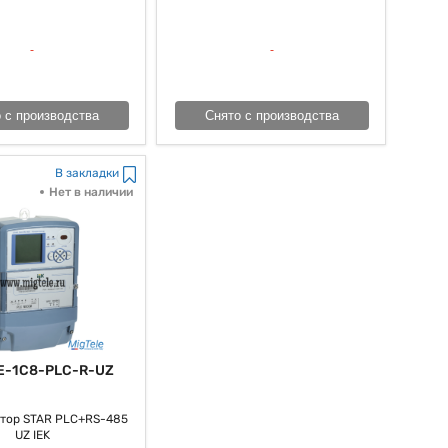
 с производства
Снято с производства
В закладки
Нет в наличии
E-1C8-PLC-R-UZ
тор STAR PLC+RS-485
UZ IEK