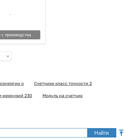
 с производства
оэнергии о
Счетчики класс точности 2
и меркурий 230
Модуль на счетчик
Найти