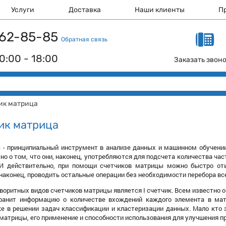
Услуги
Доставка
Наши клиенты
П
 162-85-85
Обратная связь
0:00 - 18:00
Заказать звон
чик матрица
чик матрица
 - принципиальный инструмент в анализе данных и машинном обучении
но о том, что они, наконец, употребляются для подсчета количества ч
И действительно, при помощи счетчиков матрицы можно быстро оты
 наконец, проводить остальные операции без необходимости перебора все
воритных видов счетчиков матрицы является I счетчик. Всем известно о 
ранит информацию о количестве вхождений каждого элемента в матр
е в решении задач классификации и кластеризации данных. Мало кто 
 матрицы, его применение и способности использования для улучшения п