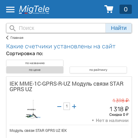
0
Найти
Главная
Какие счетчики установлены на сайт
Сортировка по:
по названию
по цене
по рейтингу
IEK MME-1C-GPRS-R-UZ Модуль связи STAR
GPRS UZ
у
1 398
у
1 318
у
Скидка 0
Нет в наличии
Модуль связи STAR GPRS UZ IEK