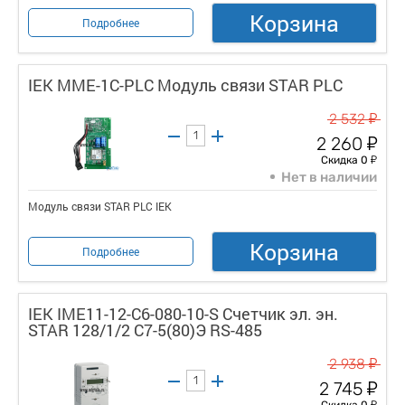
Корзина
Подробнее
IEK MME-1C-PLC Модуль связи STAR PLC
у
2 532
у
2 260
у
Скидка 0
Нет в наличии
Модуль связи STAR PLC IEK
Корзина
Подробнее
IEK IME11-12-C6-080-10-S Счетчик эл. эн.
STAR 128/1/2 С7-5(80)Э RS-485
у
2 938
у
2 745
у
Скидка 0