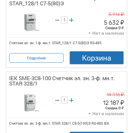
STAR_128/1 С7-5(80)Э
у
5 914
у
5 632
у
Скидка 0
Нет в наличии
Счетчик эл. эн. 1-ф. мн.т. STAR_128/1 С7-5(80)Э RS-485
Корзина
Подробнее
IEK SME-3C8-100 Счетчик эл. эн. 3-ф. мн.т.
STAR 328/1
у
14 016
у
12 187
у
Скидка 0
Нет в наличии
Счетчик эл. эн. 3-ф. мн.т. STAR 328/1 С8-5(100)Э RS-485 IEK