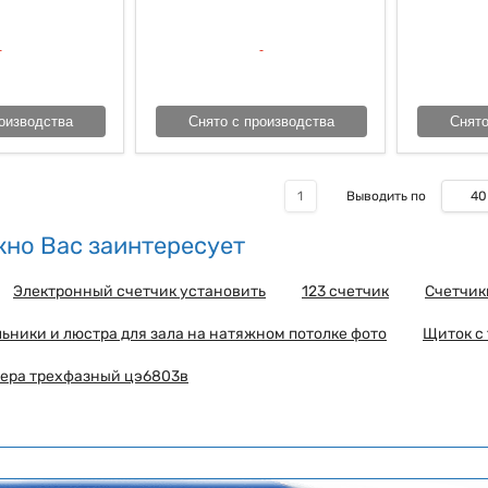
оизводства
Снято с производства
Снято
40
1
Выводить по
но Вас заинтересует
Электронный счетчик установить
123 счетчик
Счетчик
ьники и люстра для зала на натяжном потолке фото
Щиток с
мера трехфазный цэ6803в