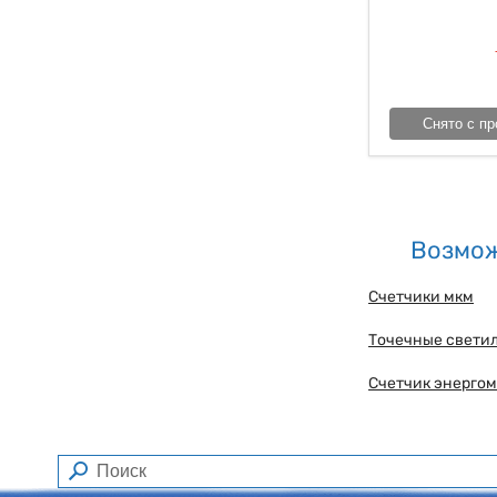
Снято с пр
Возмож
Счетчики мкм
Точечные светил
Счетчик энерго