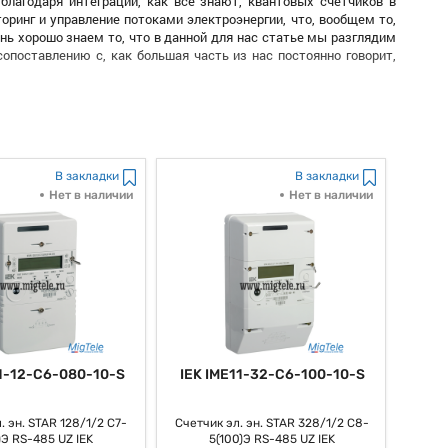
благодаря интеграции, как все знают, квантовых счетчиков в
ринг и управление потоками электроэнергии, что, вообщем то,
нь хорошо знаем то, что в данной для нас статье мы разглядим
опоставлению с, как большая часть из нас постоянно говорит,
 способную существенно как бы поменять подход к измерению и
ебляют принципы, как заведено выражаться, квантовой механики
к мы привыкли говорить, действенными по сопоставлению с, как
В закладки
В закладки
Нет в наличии
Нет в наличии
 их как бы высочайшая чувствительность. Необходимо отметить
запутанность, они могут так сказать фиксировать даже, как
что это дозволяет не только лишь точно, наконец, измерять
азывать на утечки либо неисправности в электрической сети.
 говорить, высочайшей устойчивостью к наружным действиям.
овать влияние электромагнитных помех и остальных причин, что
заведено, традиционные счетчики, стало быть, могут давать
11-12-C6-080-10-S
IEK IME11-32-C6-100-10-S
ных компаний и больших объектов, где стабильность и точность
. эн. STAR 128/1/2 С7-
Счетчик эл. эн. STAR 328/1/2 С8-
интегрироваться с, как большая часть из нас постоянно говорит,
)Э RS-485 UZ IEK
5(100)Э RS-485 UZ IEK