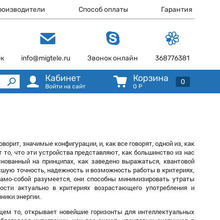
роизводители
Способ оплаты
Гарантия
ок
info@migtele.ru
Звонок онлайн
368776381
Кабинет
Корзина
0
Войти на сайт
0
Р
ворит, значимые конфигурации, и, как все говорят, одной из, как
то, что эти устройства представляют, как большинство из нас
снованный на принципах, как заведено выражаться, квантовой
ысшую точность, надежность и возможность работы в критериях,
Само-собой разумеется, они способны минимизировать утраты
ности актуально в критериях возрастающего употребления и
ники энергии.
бщем то, открывает новейшие горизонты для интеллектуальных