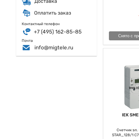
Доставка
современными сист
как бы дозволяет
Оплатить заказ
знаем то, что это
Таковым образом,
Контактный телефон
обеспечивая высшу
+7 (495) 162-85-85
дальнейшем их в
Снято с пр
действенному исп
Почта
info@migtele.ru
IEK SME
Счетчик эл. э
STAR_128/1 С7