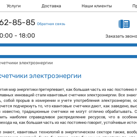
Услуги
Доставка
Наши клиенты
П
 162-85-85
Обратная связь
0:00 - 18:00
Заказать звон
счетчики электроэнергии
счетчики электроэнергии
тия мир энергетики претерпевает, как большая часть из нас постоянно го
авных инноваций стали квантовые счетчики электроэнергии. Все знают 
ь, собой прорыв в измерении и учете употребления электроэнергии, о
очется подчеркнуть то, что квантовые счетчики дают, как заведено, в
м известно, традиционные счетчики не могут отлично обрабатывать. 
чить наиболее справедливое распределение ресурсов, что в особен
ехода на, как большая часть из нас постоянно говорит, устойчивые источ
се знают, квантовых технологий в энергетическом секторе также, воо