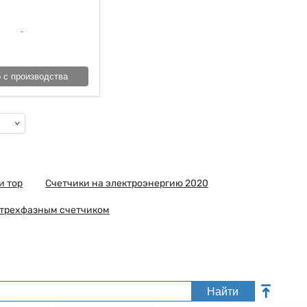
 с производства
и тор
Счетчики на электроэнергию 2020
 трехфазным счетчиком
Найти