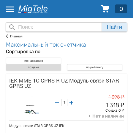
0
Найти
Главная
Максимальный ток счетчика
Сортировка по:
по названию
по цене
по рейтингу
IEK MME-1C-GPRS-R-UZ Модуль связи STAR
GPRS UZ
у
1 398
у
1 318
у
Скидка 0
Нет в наличии
Модуль связи STAR GPRS UZ IEK