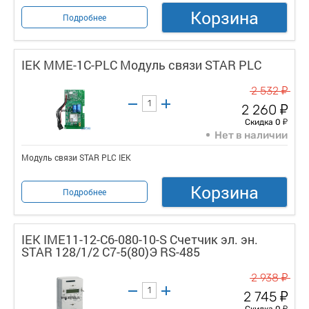
Корзина
Подробнее
IEK MME-1C-PLC Модуль связи STAR PLC
у
2 532
у
2 260
у
Скидка 0
Нет в наличии
Модуль связи STAR PLC IEK
Корзина
Подробнее
IEK IME11-12-C6-080-10-S Счетчик эл. эн.
STAR 128/1/2 С7-5(80)Э RS-485
у
2 938
у
2 745
у
Скидка 0