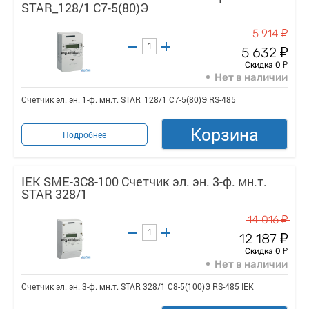
STAR_128/1 С7-5(80)Э
у
5 914
у
5 632
у
Скидка 0
Нет в наличии
Счетчик эл. эн. 1-ф. мн.т. STAR_128/1 С7-5(80)Э RS-485
Корзина
Подробнее
IEK SME-3C8-100 Счетчик эл. эн. 3-ф. мн.т.
STAR 328/1
у
14 016
у
12 187
у
Скидка 0
Нет в наличии
Счетчик эл. эн. 3-ф. мн.т. STAR 328/1 С8-5(100)Э RS-485 IEK