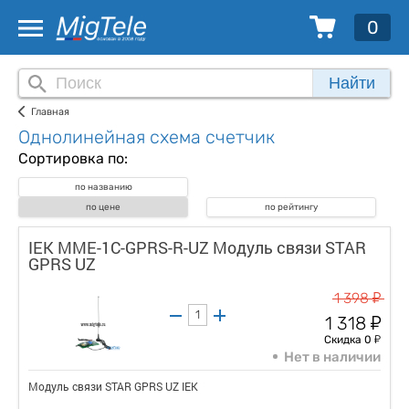
0
Найти
Главная
Однолинейная схема счетчик
Сортировка по:
по названию
по цене
по рейтингу
IEK MME-1C-GPRS-R-UZ Модуль связи STAR
GPRS UZ
у
1 398
у
1 318
у
Скидка 0
Нет в наличии
Модуль связи STAR GPRS UZ IEK