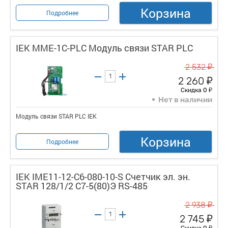
Корзина
Подробнее
IEK MME-1C-PLC Модуль связи STAR PLC
у
2 532
у
2 260
у
Скидка 0
Нет в наличии
Модуль связи STAR PLC IEK
Корзина
Подробнее
IEK IME11-12-C6-080-10-S Счетчик эл. эн.
STAR 128/1/2 С7-5(80)Э RS-485
у
2 938
у
2 745
у
Скидка 0