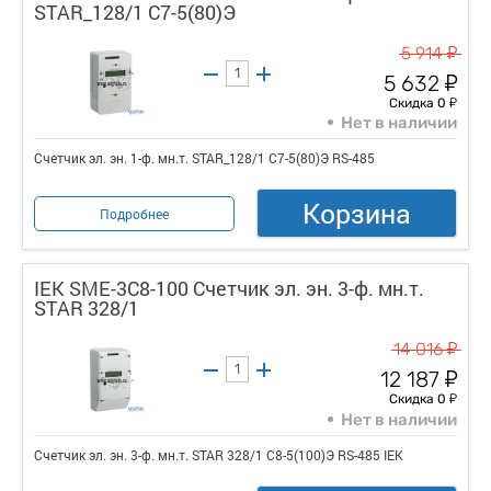
STAR_128/1 С7-5(80)Э
у
5 914
у
5 632
у
Скидка 0
Нет в наличии
Счетчик эл. эн. 1-ф. мн.т. STAR_128/1 С7-5(80)Э RS-485
Корзина
Подробнее
IEK SME-3C8-100 Счетчик эл. эн. 3-ф. мн.т.
STAR 328/1
у
14 016
у
12 187
у
Скидка 0
Нет в наличии
Счетчик эл. эн. 3-ф. мн.т. STAR 328/1 С8-5(100)Э RS-485 IEK