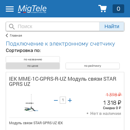
0
Найти
Главная
Подключение к электронному счетчику
Сортировка по:
по названию
по цене
по рейтингу
IEK MME-1C-GPRS-R-UZ Модуль связи STAR
GPRS UZ
у
1 398
у
1 318
у
Скидка 0
Нет в наличии
Модуль связи STAR GPRS UZ IEK