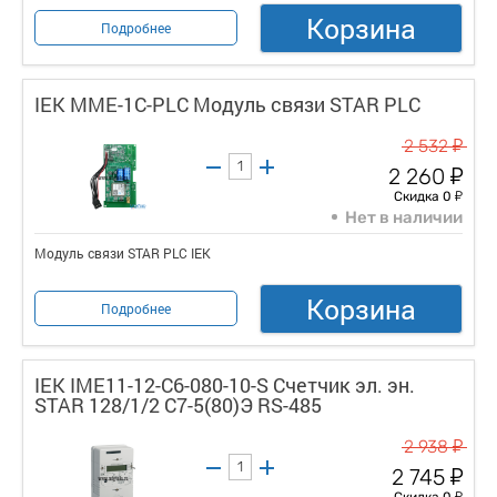
Корзина
Подробнее
IEK MME-1C-PLC Модуль связи STAR PLC
у
2 532
у
2 260
у
Скидка 0
Нет в наличии
Модуль связи STAR PLC IEK
Корзина
Подробнее
IEK IME11-12-C6-080-10-S Счетчик эл. эн.
STAR 128/1/2 С7-5(80)Э RS-485
у
2 938
у
2 745
у
Скидка 0