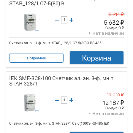
STAR_128/1 С7-5(80)Э
у
5 914
у
5 632
у
Скидка 0
Нет в наличии
Счетчик эл. эн. 1-ф. мн.т. STAR_128/1 С7-5(80)Э RS-485
Корзина
Подробнее
IEK SME-3C8-100 Счетчик эл. эн. 3-ф. мн.т.
STAR 328/1
у
14 016
у
12 187
у
Скидка 0
Нет в наличии
Счетчик эл. эн. 3-ф. мн.т. STAR 328/1 С8-5(100)Э RS-485 IEK