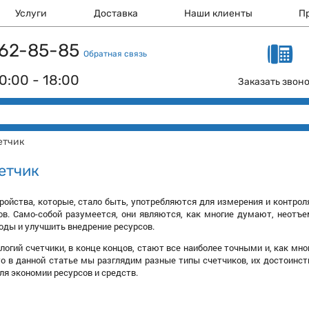
Услуги
Доставка
Наши клиенты
П
 162-85-85
Обратная связь
0:00 - 18:00
Заказать звон
етчик
етчик
тройства, которые, стало быть, употребляются для измерения и контроля
ов. Само-собой разумеется, они являются, как многие думают, неотъ
ды и улучшить внедрение ресурсов.
логий счетчики, в конце концов, стают все наиболее точными и, как м
то в данной статье мы разглядим разные типы счетчиков, их достоинств
ля экономии ресурсов и средств.