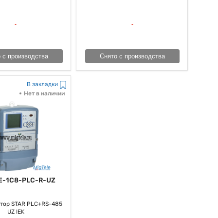
 с производства
Снято с производства
В закладки
Нет в наличии
E-1C8-PLC-R-UZ
тор STAR PLC+RS-485
UZ IEK