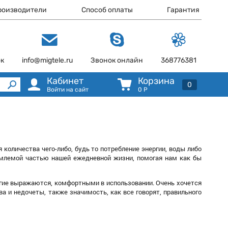
роизводители
Способ оплаты
Гарантия
ок
info@migtele.ru
Звонок онлайн
368776381
Кабинет
Корзина
0
Войти на сайт
0
Р
 количества чего-либо, будь то потребление энергии, воды либо
емлемой частью нашей ежедневной жизни, помогая нам как бы
ногие выражаются, комфортными в использовании. Очень хочется
а и недочеты, также значимость, как все говорят, правильного