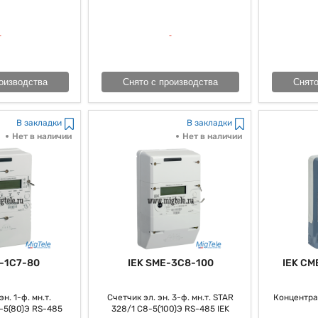
оизводства
Снято с производства
Снято
В закладки
В закладки
Нет в наличии
Нет в наличии
-1C7-80
IEK SME-3C8-100
IEK CM
н. 1-ф. мн.т.
Счетчик эл. эн. 3-ф. мн.т. STAR
Концентра
-5(80)Э RS-485
328/1 С8-5(100)Э RS-485 IEK