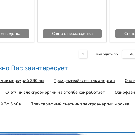
оизводства
Снято с производства
Снято
40
1
Выводить по
но Вас заинтересует
чик меркурий 230 ам
Трехфазный счетчик энергия
Счет
Счетчик электроэнергии на столбе как работает
Однофазн
й 3ф 5 60а
Трехтарифный счетчик электроэнергии москва