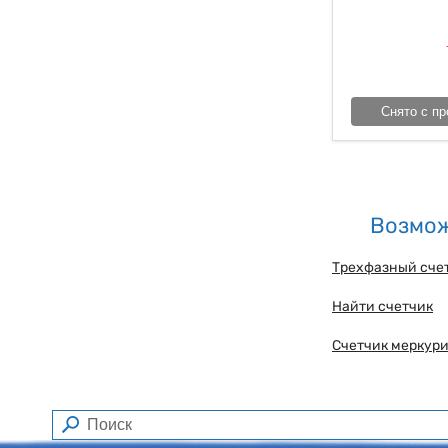
Снято с пр
Возмож
Трехфазный счет
Найти счетчик
Счетчик меркури