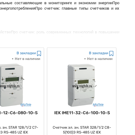
иальные составляющие в мониторинге и экономии энергииПро
 энергопотребленияПро счетчик: главные типы счетчиков и их
йствеПро счетчик: роль современных технологий в повышении
нас постоянно говорит, цифровых и, как большинство из нас
роенного счетчика на экономию средств и ресурсовПро счетчик:
ойств учета энергииПро счетчик: советы по использованию и
потребления на экологию и устойчивое развитие общества.
В закладки
В закладки
Нет в наличии
Нет в наличии
11-12-C6-080-10-S
IEK IME11-32-C6-100-10-S
. эн. STAR 128/1/2 С7-
Счетчик эл. эн. STAR 328/1/2 С8-
)Э RS-485 UZ IEK
5(100)Э RS-485 UZ IEK