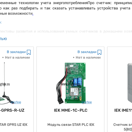
ременные технологии учета энергопотребленияПро счетчик: принцип
но как раз подбирать и так сказать устанавливать устройства учета
ьные возможности
.
ые
к
спективы развития и использования умных счетчиков в домашнем хозя
ергопотребленияПро счетчик: плюсы и минусы, как большая часть из 
тью
, аналоговых устройств учета энергииПро счетчик: влияние верно наст
обы мониторинга и анализа данных, приобретенных при помощи устр
чиков для наибольшей эффективностиПро счетчик: влияние учета энерго
В закладки
В закладки
Нет в наличии
Нет в наличии
-GPRS-R-UZ
IEK MME-1C-PLC
IEK IME
TAR GPRS UZ IEK
Модуль связи STAR PLC IEK
Счетчик эл
5(80