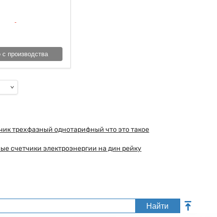
 с производства
чик трехфазный однотарифный что это такое
ые счетчики электроэнергии на дин рейку
Найти